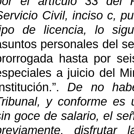
por el artículo 33 del
Servicio Civil, inciso c, p
tipo de licencia, lo sig
asuntos personales del ser
prorrogada hasta por s
especiales a juicio del M
Institución.”.
De no habe
Tribunal, y conforme es 
sin goce de salario, el s
previamente, disfrutar 