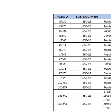
PUESTO
SUBPROGRAMA
45430
850-02
Trasl
45473
850-01
Trasl
45534
850-01
Variac
45540
850-01
Cambi
45605
850-01
Trasl
45814
850-02
Trasl
45940
850-01
Trasl
47842
850-02
Resol
47847
850-01
Trasl
90232
850-01
Cambi
93971
850-01
Trasl
97476
850-02
Cambi
97528
850-01
Trasl
101760
850-01
Trasl
101874
850-01
Trasl
STSE-
353441
850-02
puesto
STSE-
353443
850-01
puesto
STSE-