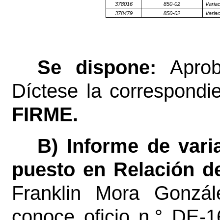
378016
850-02
Variac
378479
850-02
Variac
Se dispone:
Apro
Díctese la correspondie
FIRME.
B) Informe de varia
puesto en Relación d
Franklin Mora Gonzále
conoce oficio n.° DE-1