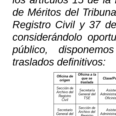
de Méritos del Tribun
Registro Civil y 37 d
considerándolo oport
público, disponemos
traslados definitivos:
Oficina a la
Oficina de
que se
Clase/P
origen
traslada
Sección de
Secretaría
Asiste
Archivo del
General del
Administra
Registro
TSE
Oficini
Civil
Sección de
Secretario
Asiste
Archivo del
General del
Administra
Registro