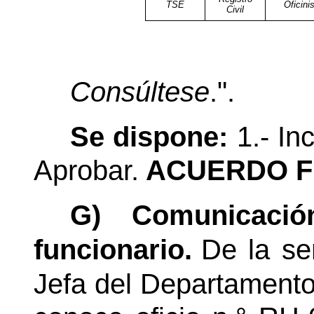
TSE
Oficini
Civil
Consúltese
.".
Se dispone:
1.- In
Aprobar.
ACUERDO F
G)
Comunicació
funcionario.
De la se
Jefa del Departament