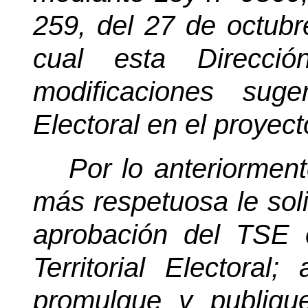
259, del 27 de octub
cual esta Direcci
modificaciones suge
Electoral en el proyec
Por lo anteriormen
más respetuosa le soli
aprobación del TSE e
Territorial Electora
promulgue y publiqu