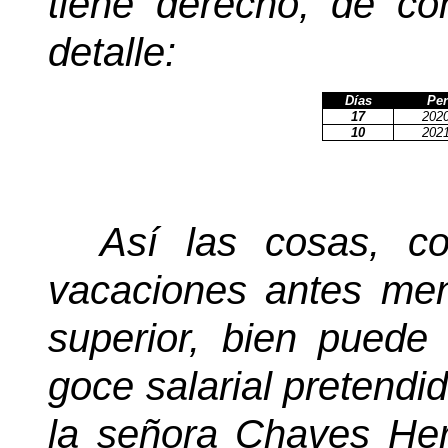
tiene derecho, de co
detalle:
Días
Per
17
202
10
202
Así las cosas, co
vacaciones antes men
superior, bien puede 
goce salarial pretendid
la señora Chaves Herr