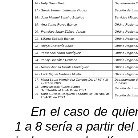
Nelly Garro Marín
Departamento Ci
16.-
Sergio Hernán Ledezma Víquez
Sección de Insc
17.-
Juan Manuel Sancho Bolaños
Servicios Médic
18.-
Ana Yancy Reyes Blanco
Oficina Regional
19.-
Francisco Javier Zúñiga Vargas
Oficina Regiona
20.-
Lilliana Saborío Blanco
Oficina Regiona
21.-
Arelys Chavarría Salas
Oficina Regional
22.-
Yessennia Alfaro Rodríguez
Oficina Regiona
23.-
Yancy González Centeno
Oficina Regiona
24.-
Néstor Alonso Morales Rodríguez
Oficina Regiona
25.-
Erick Miguel Martínez Murillo
Oficina Regiona
26.-
María Laura Hernández Campos Del 1°-MAY al
Departamento d
27.-
7-DIC de 2021
Públicas
Jinny Melissa Funes Blanco
28.-
Sección de Insc
Del 16-ABR al 15-AGO de 2021
Karla Guisella Barquero Leandro Del 16-ABR al
29.-
Sección de Insc
15-AGO de 2021
En el caso de quie
1 a 8 sería a partir de