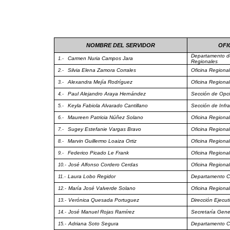
NOMBRE DEL SERVIDOR
OFI
Departamento de
Carmen Nuria Campos Jara
1.-
Regionales
Silvia Elena Zamora Corrales
Oficina Region
2.-
Alexandra Mejía Rodríguez
Oficina Region
3.-
Paul Alejandro Araya Hernández
Sección de Opci
4.-
Keyla Fabiola Alvarado Cantillano
Sección de Infra
5.-
Maureen Patricia Núñez Solano
Oficina Regiona
6.-
Sugey Estefanie Vargas Bravo
Oficina Regional
7.-
Marvin Guillermo Loaiza Ortiz
Oficina Regiona
8.-
Federico Picado Le Frank
Oficina Regional
9.-
José Alfonso Cordero Cerdas
Oficina Regional
10.-
Laura Lobo Regidor
Departamento Ci
11.-
María José Valverde Solano
Oficina Regional
12.-
Verónica Quesada Portuguez
Dirección Ejecut
13.-
José Manuel Rojas Ramírez
Secretaría Gener
14.-
Adriana Soto Segura
Departamento Ci
15.-