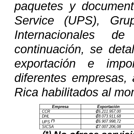
paquetes y document
Service (UPS), Gru
Internacionales d
continuación, se detal
exportación e impo
diferentes empresas,
Rica habilitados al mo
Empresa
Exportación
CCR
₡6.211.957,00
DHL
₡8.073.911,68
(*)
₡6.907.998,72
UPS
SICSA
₡7.007.206,08
(*)