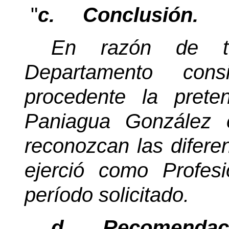
"
c.
Conclusión.
En razón de to
Departamento con
procedente la pret
Paniagua González 
reconozcan las diferen
ejerció como Profes
período solicitado.
d.
Recomendac