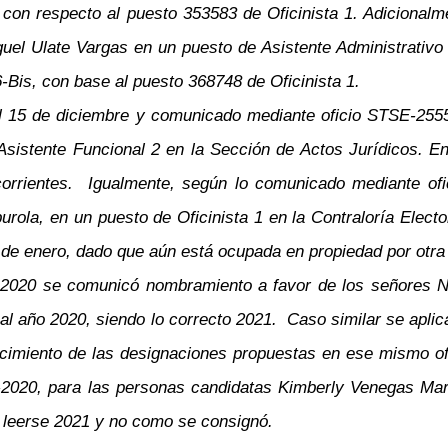
, con respecto al puesto 353583 de Oficinista 1. Adiciona
el Ulate Vargas en un puesto de Asistente Administrativo 
6-Bis, con base al puesto 368748 de Oficinista 1.
 el 15 de diciembre y comunicado mediante oficio STSE-25
stente Funcional 2 en la Sección de Actos Jurídicos. En vi
 corrientes. Igualmente, según lo comunicado mediante o
rola, en un puesto de Oficinista 1 en la Contraloría Elector
 16 de enero, dado que aún está ocupada en propiedad por otr
-2020 se comunicó nombramiento a favor de los señores N
al año 2020, siendo lo correcto 2021. Caso similar se aplic
cimiento de las designaciones propuestas en ese mismo ofi
0-2020, para las personas candidatas Kimberly Venegas Mar
 leerse 2021 y no como se consignó.