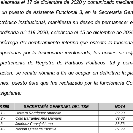
, celebrada el 17 de diciembre de 2020 y comunicado media
un puesto de Asistente Funcional 3, en la Secretaría Gen
ctrónico institucional, manifiesta su deseo de permanecer 
 ordinaria n.º 119-2020, celebrada el 15 de diciembre de 20
órroga del nombramiento interino que ostenta la funciona
portadas por la funcionaria involucrada, las cuales se ad
artamento de Registro de Partidos Políticos, tal y como
ración, se remite nómina a fin de ocupar en definitiva la 
nes, puesto éste que fue rechazado por la funcionaria Cot
siguiente:
01896
SECRETARÍA GENERAEL DEL TSE
NOTA
1.-
Herrera Rodríguez Anabelle
89,90
2.-
Coto Barrantes Ana Damaris
89,08
3.-
Jiménez Carvajal Lena
88,53
4.-
Nelson Quesada Priscilla
87,99