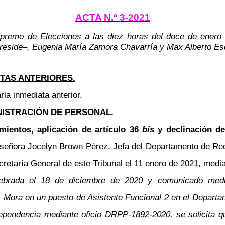
ACTA N.º 3-2021
Supremo de Elecciones a las diez horas del doce de enero 
reside–, Eugenia María Zamora Chavarría y Max Alberto Esq
TAS ANTERIORES.
ria inmediata anterior.
NISTRACIÓN DE PERSONAL.
mientos, aplicación de artículo 36
bis
y declinación d
 señora Jocelyn Brown Pérez, Jefa del Departamento de Re
etaría General de este Tribunal el 11 enero de 2021, median
elebrada el 18 de diciembre de 2020 y comunicado medi
Mora en un puesto de Asistente Funcional 2 en el Departame
dependencia mediante oficio DRPP-1892-2020, se solicita q