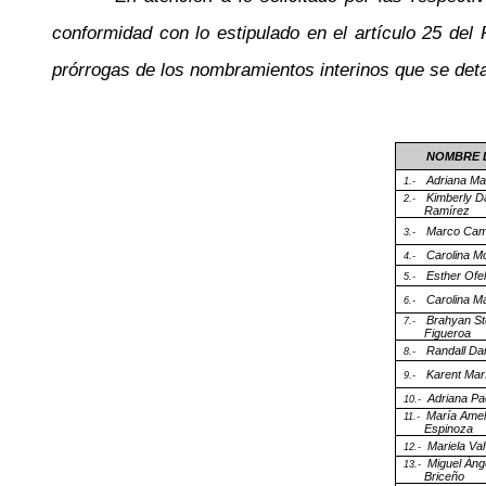
conformidad con lo estipulado en el artículo 25 de
prórrogas de los nombramientos interinos que se deta
NOMBRE 
Adriana Ma
1.-
Kimberly D
2.-
Ramírez
Marco Ca
3.-
Carolina M
4.-
Esther Ofel
5.-
Carolina M
6.-
Brahyan S
7.-
Figueroa
Randall Da
8.-
Karent Mar
9.-
Adriana Pa
10.-
María Amel
11.-
Espinoza
Mariela Va
12.-
Miguel Án
13.-
Briceño