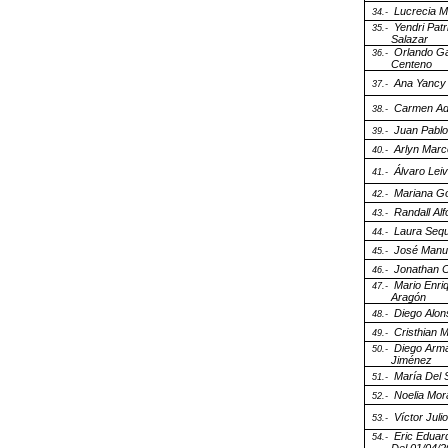
Lucrecia M
34.-
Yendri Pat
35.-
Salazar
Orlando G
36.-
Centeno
Ana Yancy
37.-
Carmen Ad
38.-
Juan Pablo
39.-
Arlyn Marc
40.-
Álvaro Lei
41.-
Mariana G
42.-
Randall Alf
43.-
Laura Sequ
44.-
José Manu
45.-
Jonathan C
46.-
Mario Enri
47.-
Aragón
Diego Alon
48.-
Cristhian 
49.-
Diego Arm
50.-
Jiménez
María Del 
51.-
Noelia Mor
52.-
Víctor Juli
53.-
Eric Eduar
54.-