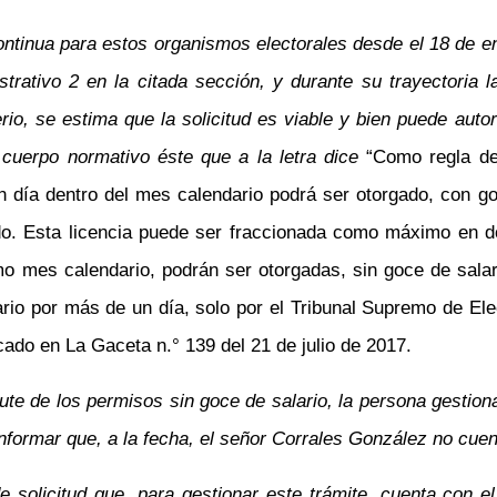
ontinua para estos organismos electorales desde el 18 de
strativo 2 en la citada sección, y durante su trayectoria 
terio, se estima que la solicitud es viable y bien puede aut
 cuerpo normativo éste que a la letra dice
“Como regla de
 día dentro del mes calendario podrá ser otorgado, con goc
ado. Esta licencia puede ser fraccionada como máximo en d
 mes calendario, podrán ser otorgadas, sin goce de salari
ario por más de un día, solo por el Tribunal Supremo de El
cado en La Gaceta n.° 139 del 21 de julio de 2017.
ute de los permisos sin goce de salario, la persona gestion
informar que, a la fecha, el señor Corrales González no cue
 solicitud que, para gestionar este trámite, cuenta con e