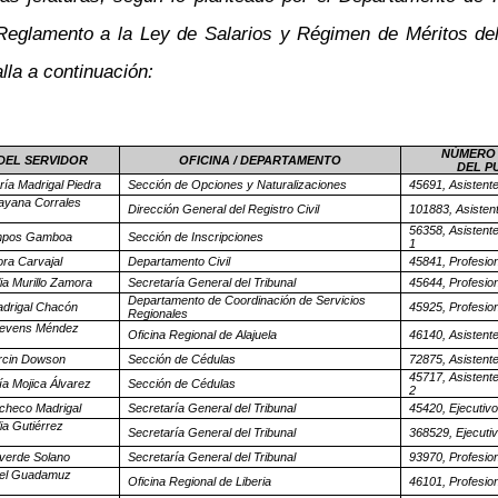
l Reglamento a la Ley de Salarios y Régimen de Méritos de
lla a continuación:
NÚMERO 
DEL SERVIDOR
OFICINA / DEPARTAMENTO
DEL P
ría Madrigal Piedra
Sección de Opciones y Naturalizaciones
45691, Asistent
ayana Corrales
Dirección General del Registro Civil
101883, Asisten
56358, Asistente
mpos Gamboa
Sección de Inscripciones
1
ora Carvajal
Departamento Civil
45841, Profesion
ia Murillo Zamora
Secretaría General del Tribunal
45644, Profesion
Departamento de Coordinación de Servicios
adrigal Chacón
45925, Profesio
Regionales
tevens Méndez
Oficina Regional de Alajuela
46140, Asistent
rcin Dowson
Sección de Cédulas
72875, Asistent
45717, Asistente
ía Mojica Álvarez
Sección de Cédulas
2
checo Madrigal
Secretaría General del Tribunal
45420, Ejecutivo
ia Gutiérrez
Secretaría General del Tribunal
368529, Ejecuti
lverde Solano
Secretaría General del Tribunal
93970, Profesio
gel Guadamuz
Oficina Regional de Liberia
46101, Profesio