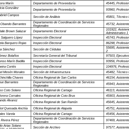
ora Marín
Departamento de Proveeduría
45445, Profesion
ricia González
Departamento de Proveeduría
93960, Profesio
abriel Campos
Sección de Análisis
45801, Técnico 
Departamento de Coordinación de Servicios
 Obando Barrantes
45732, Asistent
Regionales
101922, Asisten
alie Brown Salazar
Departamento Electoral
Administrativo 1
 Salguero López
Inspección Electoral
45743, Profesion
ela Barquero Rojas
Inspección Electoral
86298, Profesion
55695, Asistente
va Sánchez
Sección de Cédulas
2
ómez Bolaños
Secretaría General del Tribunal
97503, Ejecutivo
onso Marín Badilla
Inspección Electoral
93956, Profesion
eira Cortés
Inspección Electoral
104976, Profesio
el Mesén Morales
Sección de Infraestructura
45482, Técnico 
hinchilla Chaves
Oficina Regional de San Carlos
46154, Asistent
que Barrantes
Departamento de Coordinación de Servicios
45943, Asistent
Regionales
so Coto Solano
Oficina Regional de Cartago
46113, Asistente
Morera Corrales
Oficina Regional de Coto Brus
45903, Asistent
ando Álvarez
Oficina Regional de San Ramón
45645, Asistent
Sol Quesada Anchía
Oficina Regional de Alajuela
45751, Asistent
ales Varela
Oficina Regional de Cartago
45456, Asistent
Departamento de Coordinación de Servicios
o Rivera Pérez
97469, Asistent
Regionales
do Arias Solano
Sección de Archivo
97577, Asistent