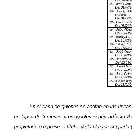
Del 01/04/2
Iván Franc
55.-
Del 01/04/2
Joselyn Mi
56.-
Ramírez
Del 01/04/2
Diana Isabe
57.-
Del 01/04/2
Jairo Albe
58.-
Del 16/03/2
Karolyn G
59.-
Del 16/03/2
Sileny Ret
60.-
Del 16/03/2
José Anton
61.-
Del 16/03/2
Jenniffer 
62.-
Del 16/03/2
José Mario
63.-
Del 16/03/2
Joao Chinc
64.-
Del 16/03/2
César Aug
65.-
Del 16/03/2
En el caso de quienes se anotan en las líneas 1
un lapso de 6 meses prorrogables según artículo 9 
propietario o regrese el titular de la plaza a ocuparl