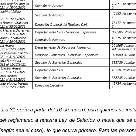
021 al 15/09/2021
isco Argeñal Angulo
72871, Asistente
Sección de Archivo
021 al 15/09/2021
2
noshka Vallejo
45533, Asistente
Sección de Archivo
1
021 al 15/09/2021
l Brenes Villalobos
76477, Asistente
Dirección General del Registro Civil
021 al 30/06/2021
2
rto Herrera Barrantes
Departamento Civil - Servicios Especiales
368585, Profesio
021 al 31/12/2021
uadamuz Valverde
45775, Asistente
Contraloría Electoral
021 al 30/06/2021
1
ana Araya
104995, Asisten
Departamento de Recursos Humanos
021 al 15/06/2021
Administrativo 1
io Valverde Castro
Servicios Generales - Servicios Especiales
371980, Auxiliar
021 al 31/12/2021
Astúa Barahona
Sección de Servicios Generales
353739, Auxiliar
021 al 31/12/2021
 Castro Araya
Departamento Civil
45728, Profesion
021 al 31/08/2021
hilla Blanco
Sección de Servicios Generales
353738, Auxiliar
021 al 31/12/2021
usto Víquez Vargas
45734, Asistente
Dirección Ejecutiva
021 al 15/06/2021
1
 a 31 sería a partir del 16 de marzo, para quienes se incluy
del reglamento a nuestra Ley de Salarios o hasta que se c
a (según sea el caso), lo que ocurra primero. Para las person