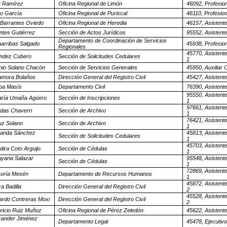
e Ramírez
Oficina Regional de Limón
46092, Profesio
yo García
Oficina Regional de Puriscal
46110, Profesion
 Barrantes Oviedo
Oficina Regional de Heredia
46157, Asistent
tes Gutiérrez
Sección de Actos Jurídicos
95552, Asistent
Departamento de Coordinación de Servicios
arribas Salgado
45938, Profesion
Regionales
45770, Asistente
éndez Cubero
Sección de Solicitudes Cedulares
1
nio Solano Chacón
Sección de Servicios Generales
45950, Auxiliar 
Zamora Bolaños
Dirección General del Registro Civil
45427, Asistent
oa Masís
Departamento Civil
76390, Asistent
95550, Asistente
María Umaña Agüero
Sección de Inscripciones
1
97661, Asistente
das Chaverri
Sección de Archivo
1
76421, Asistente
uz Solano
Sección de Archivo
1
nanda Sánchez
45813, Asistente
Sección de Solicitudes Cedulares
1
45703, Asistente
dira Coto Arguijo
Sección de Cédulas
1
ayana Salazar
95548, Asistente
Sección de Cédulas
1
72869, Asistente
Loría Mesén
Departamento de Recursos Humanos
1
45872, Asistente
a Badilla
Dirección General del Registro Civil
2
45528, Asistente
ardo Contreras Moxi
Dirección General del Registro Civil
2
bricio Ruiz Muñoz
Oficina Regional de Pérez Zeledón
45622, Asistent
xander Jiménez
Departamento Legal
45478, Ejecutivo