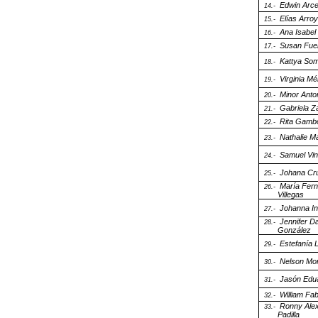
Edwin Arc
14.-
Elías Arro
15.-
Ana Isabel
16.-
Susan Fuen
17.-
Kattya Som
18.-
Virginia M
19.-
Minor Anto
20.-
Gabriela 
21.-
Rita Gamb
22.-
Nathalie 
23.-
Samuel Vin
24.-
Johana Cr
25.-
María Fer
26.-
Villegas
Johanna In
27.-
Jennifer D
28.-
González
Estefanía 
29.-
Nelson Mor
30.-
Jasón Edu
31.-
William Fa
32.-
Ronny Ale
33.-
Padilla