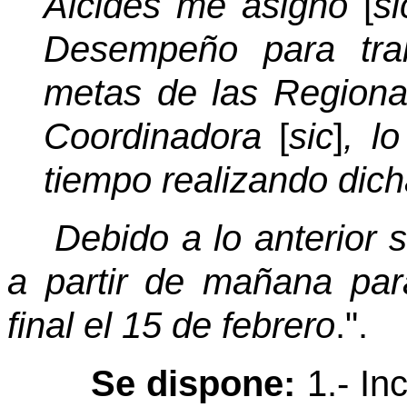
Alcides me asigno
[
si
Desempeño para trab
metas de las Regiona
Coordinadora
[
sic
]
, l
tiempo realizando dich
Debido a lo anterior s
a partir de mañana par
final el 15 de febrero
.".
Se dispone:
1.- In