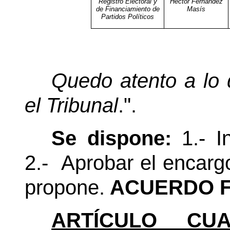
Registro Electoral y
Héctor Fernández
de Financiamiento de
Masís
Partidos Políticos
Quedo atento a lo 
el Tribunal
.".
Se dispone:
1.- I
2.-
Aprobar el encarg
propone.
ACUERDO F
ARTÍCULO CUA