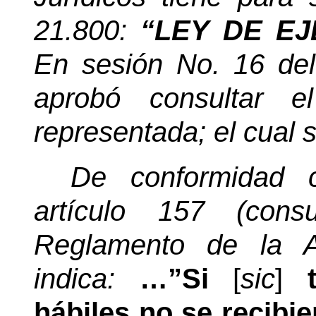
21.800:
“LEY DE E
En sesión No. 16 de
aprobó consultar e
representada; el cual 
De conformidad 
artículo 157 (consul
Reglamento de la A
indica:
…”Si
[
sic
]
hábiles no se recibie