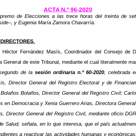
ACTA N.º 96-2020
upremo de Elecciones a las trece horas del treinta de se
side
–
, y Eugenia María Zamora Chavarría.
 DIRECTORES.
 Héctor Fernández Masís, Coordinador del Consejo de Di
a General de este Tribunal, mediante el cual literalmente man
 segundo de la
sesión ordinaria n.º 60-2020
, celebrada 
s, Director General del Registro Electoral y de Financia
olaños Bolaños, Director General del Registro Civil; Carlo
os en Democracia y Xenia Guerrero Arias, Directora General 
, Director General del Registro Civil, mediante oficio DG
 de Salud, señala, en lo que interesa, que el país actualm
endientes a reactivar las actividades humanas y económicas