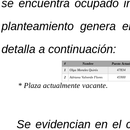
se encuentra ocupado in
planteamiento genera e
detalla a continuación:
#
Nombre
Puesto Actua
1
Olga Morales Quirós
47834
2
Adriana Valverde Flores
45900
* Plaza actualmente vacante.
Se evidencian en el c