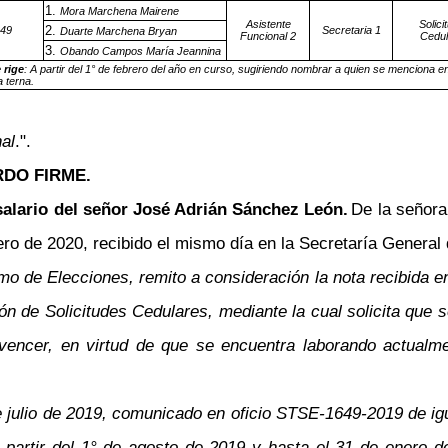
Mora Marchena Mairene
Asistente
Solici
49
Secretaria 1
Duarte Marchena Bryan
Funcional 2
Cedul
Obando Campos María Jeannina
 rige
:
A partir del 1° de febrero del año en curso, sugiriendo nombrar
a quien se menciona en
a terna.
al
.".
DO FIRME.
 salario del señor José Adrián Sánchez León.
De la señor
 de 2020, recibido el mismo día en la Secretaría General de
emo de Elecciones, remito a consideración la nota recibida e
ión de Solicitudes Cedulares, mediante la cual solicita que 
a vencer, en virtud de que se encuentra laborando actua
julio de 2019, comunicado en oficio STSE-1649-2019 de igual
partir del 1° de agosto de 2019 y hasta el 31 de enero d