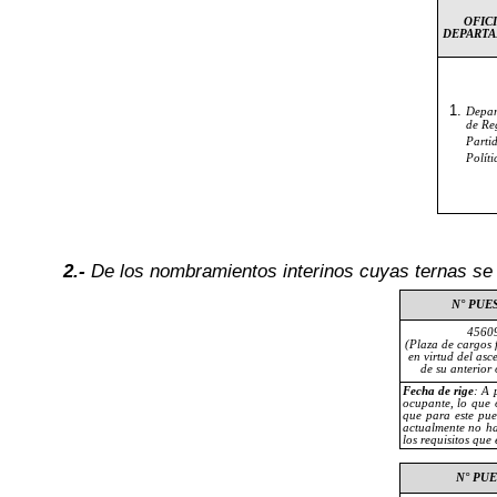
OFICI
DEPART
Depar
de Re
Parti
Políti
2.-
De los nombramientos interinos cuyas ternas se p
N° PUE
4560
(Plaza de cargos f
en virtud del asc
de su anterior
Fecha de rige
:
A 
ocupante, lo que 
que para este pue
actualmente no ha
los requisitos que
N° PU