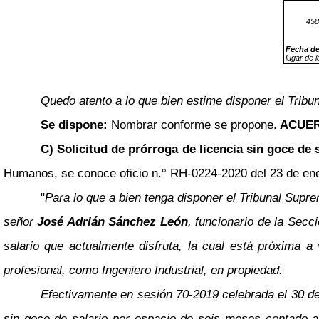
458
Fecha de
lugar de l
Quedo atento a lo que bien estime disponer el Tribun
Se dispone:
Nombrar conforme se propone.
ACUER
C) Solicitud de prórroga de licencia sin goce de
Humanos, se conoce oficio n.° RH-0224-2020 del 23 de enero
"
Para lo que a bien tenga disponer el Tribunal Supr
señor
José Adrián Sánchez León
, funcionario de la Secc
salario que actualmente disfruta, la cual está próxima 
profesional, como Ingeniero Industrial, en propiedad.
Efectivamente en sesión 70-2019 celebrada el 30 de 
sin goce de salario por espacio de seis meses contado a 