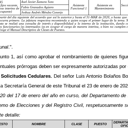
Axel Javier Zamora Soto
45
fijos vacante,
Asistente
Asistente en
Secci
Fabio Granados Agüero
nso interino de
Funcional 1
Mantenimiento
ocupante)
Joshua Andrés Méndez Conerjo
partir del día siguiente del acuerdo que así lo autorice y hasta el 31-MAR de 2020
, o hasta que 
ocurra primero
.
La jefatura respectiva recomienda a quien ocupa el primer lugar de la terna. N
sto se realizó una consulta de interés y disponibilidad a lo interno de la institución, dando 
y funcionarios /as interesados /as en ocupar el cargo de manera interina, o bien no cumplen c
 exige el Manual Descriptivo de Clases de Puestos.
unal
.".
nto 1, así como aprobar el nombramiento de quienes figura
ventuales prórrogas deben ser expresamente autorizadas por 
 Solicitudes Cedulares.
Del señor Luis Antonio Bolaños Bol
 Secretaría General de este Tribunal el 23 de enero de 2020
2020 del 17 de enero del año en curso, del Departamento d
emo de Elecciones y del Registro Civil, respetuosamente so
e detalle:
DEPARTA
UESTO
NOMBRE
CLASE
PUESTO
OFI