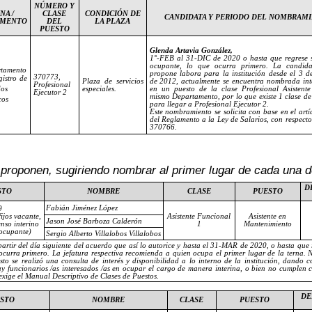
NÚMERO Y
NA /
CLASE
CONDICIÓN DE
CANDIDATA Y PERIODO DEL NOMBRAM
AMENTO
DEL
LA PLAZA
PUESTO
Glenda Artavia González,
1°-FEB al 31-DIC de 2020 o hasta que regrese s
ocupante, lo que ocurra primero. La candid
tamento
propone labora para la institución desde el 3 d
370773,
gistro de
Plaza de servicios
de 2012, actualmente se encuentra nombrada int
Profesional
dos
especiales.
en un puesto de la clase Profesional Asistente
Ejecutor 2
mismo Departamento, por lo que existe 1 clase d
cos
para llegar a Profesional Ejecutor 2.
Este nombramiento se solicita con base en el art
del Reglamento a la Ley de Salarios, con respecto
370766.
roponen, sugiriendo nombrar al primer lugar de cada una de
D
STO
NOMBRE
CLASE
PUESTO
Fabián Jiménez López
9
ijos vacante,
Asistente Funcional
Asistente en
Jason José Barboza Calderón
enso interino
1
Mantenimiento
 ocupante)
Sergio Alberto Villalobos Villalobos
partir del día siguiente del acuerdo que así lo autorice y hasta el 31-MAR de 2020
, o hasta que 
ocurra primero
.
La jefatura respectiva recomienda a quien ocupa el primer lugar de la terna. N
sto se realizó una consulta de interés y disponibilidad a lo interno de la institución, dando 
y funcionarios /as interesados /as en ocupar el cargo de manera interina, o bien no cumplen c
 exige el Manual Descriptivo de Clases de Puestos.
DE
ESTO
NOMBRE
CLASE
PUESTO