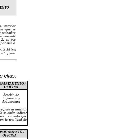
IENTO
u anterior
ata que se
e setiembre
erinamente
 2, en ese
e por medio
ículo 36
bis
 a la plaza
 ellas:
EPARTAMENTO /
OFICINA
Sección de
Ingeniería y
Arquitectura
regrese su anterior
o se omite indicar
como resultado que
on la totalidad de
PARTAMENTO /
OFICINA