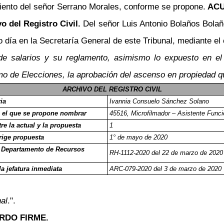
miento del señor Serrano Morales, conforme se propone.
ACU
o del Registro Civil.
Del señor Luis Antonio Bolaños Bolaño
día en la Secretaría General de este Tribunal, mediante el c
e salarios y su reglamento, asimismo lo expuesto en el 
o de Elecciones, la aprobación del ascenso en propiedad qu
ARCHIVO DEL REGISTRO CIVIL
ia
Ivannia Consuelo Sánchez Solano
 el que se propone nombrar
45516, Microfilmador
–
Asistente Funci
re la actual y la propuesta
1
rige propuesta
1° de mayo de 2020
l Departamento de Recursos
RH-1112-2020 del 22 de marzo de 2020
la jefatura inmediata
ARC-079-2020 del 3 de marzo de 2020
al
.".
RDO FIRME.