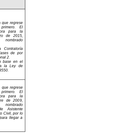
 que regrese
 primero. El
ora para la
rzo de 2015,
 nombrado
a Contraloría
clases de por
onal 2.
n base en el
a la Ley de
53550.
 que regrese
 primero. El
ora para la
bre de 2009,
 nombrado
e Asistente
 Civil, por lo
para llegar a