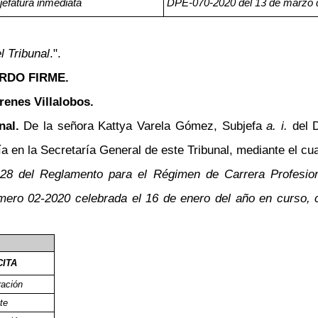
 jefatura inmediata
DPE-070-2020 del 13 de marzo 
l Tribunal
.".
RDO FIRME.
renes Villalobos.
nal.
De la señora Kattya Varela Gómez, Subjefa
a. i.
del D
 en la Secretaría General de este Tribunal, mediante el cual
 28 del Reglamento para el Régimen de Carrera Profesio
ero 02-2020 celebrada el 16 de enero del año en curso, co
CITA
ración
te