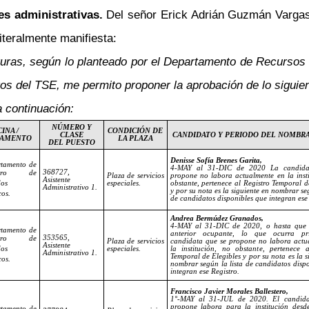
es administrativas.
Del señor Erick Adrián Guzmán Vargas,
iteralmente manifiesta:
faturas, según lo planteado por el Departamento de Recursos
os del TSE, me permito proponer la aprobación de lo siguien
 continuación:
NÚMERO Y
INA /
CONDICIÓN DE
CLASE
CANDIDATO Y PERIODO DEL NOMBR
TAMENTO
LA PLAZA
DEL PUESTO
Denisse Sofía Brenes Garita,
tamento de
4-MAY al 31-DIC de 2020 La candida
368727,
istro de
Plaza de servicios
propone no labora actualmente en la inst
Asistente
dos
especiales.
obstante, pertenece al Registro Temporal d
Administrativo 1.
y por su nota es la siguiente en nombrar seg
cos.
de candidatos disponibles que integran ese 
Andrea Bermúdez Granados,
4-MAY al 31-DIC de 2020, o hasta que 
tamento de
anterior ocupante, lo que ocurra pr
353565,
istro de
Plaza de servicios
candidata que se propone no labora actu
Asistente
dos
especiales.
la institución, no obstante, pertenece a
Administrativo 1.
Temporal de Elegibles y por su nota es la s
cos.
nombrar según la lista de candidatos disp
integran ese Registro.
Francisco Javier Morales Ballestero,
1°-MAY al 31-JUL de 2020. El candida
propone labora para la institución desd
tamento de