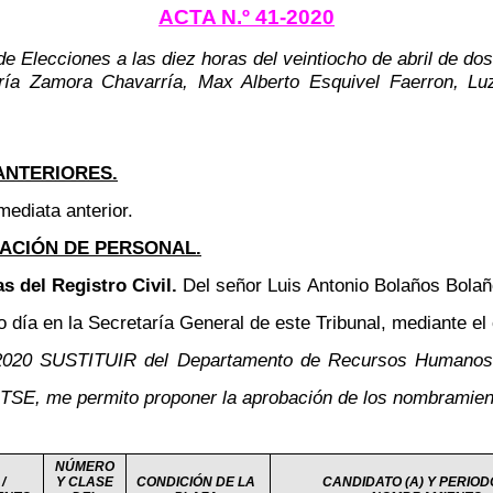
ACTA N.º 41-2020
e Elecciones a las diez horas del veintiocho de abril de do
ría Zamora Chavarría, Max Alberto Esquivel Faerron, Lu
ANTERIORES.
mediata anterior.
ACIÓN DE PERSONAL.
s del Registro Civil.
Del señor Luis Antonio Bolaños Bolaño
día en la Secretaría General de este Tribunal, mediante el c
-2020 SUSTITUIR del Departamento de Recursos Humanos y
TSE, me permito proponer la aprobación de los nombramiento
NÚMERO
/
Y CLASE
CONDICIÓN DE LA
CANDIDATO (A) Y PERIOD