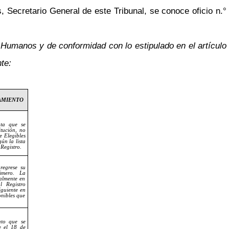
 Secretario General de este Tribunal, se conoce oficio n.°
 Humanos y de conformidad con lo estipulado en el artículo
te:
AMIENTO
ta que se
itución, no
e Elegibles
ún la lista
Registro.
regrese su
imero. La
almente en
l Registro
iguiente en
onibles que
to que se
e el 18 de