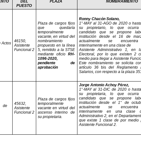
ENTO
DEL
PLAZA
NOMBRAMIENTO
PUESTO
Ronny Chacón Solano,
Plaza de cargos fijos
1°-MAY al 31-AGO de 2020 o hasta
que quedaría
su propietario, lo que ocurra
temporalmente
candidato que se propone lab
vacante, en virtud del
institución desde el 16 de ma
46150,
nombramiento
actualmente se encuentra
e Actos
Asistente
propuesto en la línea
interinamente en una clase de
Funcional 2
5, remitido a la STSE
Asistente Administrativo 1, en l
mediante oficio
RH-
Electoral, por lo que existen 2 
1096-2020,
medio para llegar a Asistente Funci
pendiente de
Este nombramiento se solicita co
aprobación
artículo 36
bis
del Reglamento 
Salarios, con respecto a la plaza 3
Jorge Antonio Achoy Pérez,
1°-MAY al 31-DIC de 2020 o hasta
su propietaria, lo que ocurra
candidato que se propone lab
Plaza de cargos fijos
institución desde el 1° de octu
45632,
temporalmente
de
actualmente se encuentra
Asistente
vacante en virtud del
interinamente en una clase d
Funcional 2
ascenso interino de
Administrativo 2, en el Departamento
su propietaria.
que existe 1 clase de por medio 
Asistente Funcional 2.