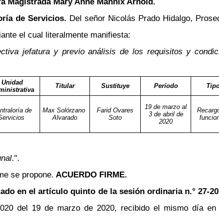
ora Magistrada Mary Anne Mannix Arnold.
ría de Servicios.
Del señor Nicolás Prado Hidalgo, Prose
te el cual literalmente manifiesta:
ectiva jefatura y previo análisis de los requisitos y cond
Unidad
Titular
Sustituye
Período
Tip
inistrativa
19 de marzo al
ntraloría de
Max Solórzano
Farid Ovares
Recarg
3 de abril de
Servicios
Alvarado
Soto
funcio
2020
unal
.".
rme se propone.
ACUERDO FIRME.
ado en el artículo quinto de la sesión ordinaria n.° 27-20
020 del 19 de marzo de 2020, recibido el mismo día en l