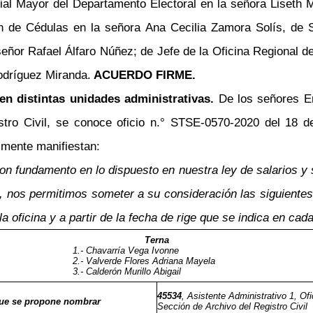
ial Mayor del Departamento Electoral en la señora Liseth M
de Cédulas en la señora Ana Cecilia Zamora Solís, de Sec
señor Rafael Álfaro Núñez; de Jefe de la Oficina Regional 
odríguez Miranda.
ACUERDO FIRME.
en distintas unidades administrativas.
De los señores E
istro Civil, se conoce oficio n.° STSE-0570-2020 del 18 
almente manifiestan:
 con fundamento en lo dispuesto en nuestra ley de salarios y
, nos permitimos someter a su consideración las siguiente
la oficina y a partir de la fecha de rige que se indica en cad
Terna
1.- Chavarría Vega Ivonne
2.- Valverde Flores Adriana Mayela
3.- Calderón Murillo Abigail
45534
, Asistente Administrativo 1, Ofi
que se propone nombrar
Sección de Archivo del Registro Civil