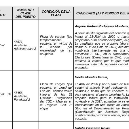
NÚMERO Y
CONDICIÓN DE LA
CLASE
CANDIDATO (A) Y PERIODO DEL
NTO
PLAZA
DEL PUESTO
Argerie Andrea Rodríguez Montero,
A partir del día siguiente del acuerdo q
Plaza de cargos fijos
hasta al 23-JUN de 2020 o hast
temporalmente
propietario o su anterior ocupante, lo
45671,
vacante, en virtud de
La candidata que se propone labora p
vil
Asistente
la licencia por
desde el 1° de junio de 2017, actual
Administrativo 2
maternidad de su
nombrada interinamente en una 
ocupante.
Funcional 2 -SU-, en el Departam
Electorales (Departamento Civil), c
próximo a vencer, por lo que medi
manifiesta estar de acuerdo con e
pretende.
Noelia Morales Varela,
Plaza de cargos fijos
1°-ABR de 2020 y por el plazo de 6 
vacante, en virtud del
según el artículo 9 del reglamento
Estudio administrativo
Salarios o hasta que se concrete el 
45456,
onal de
integral de las 32
para designar al nuevo propietario. 
Asistente
Oficinas Regionales
propone labora para la instituci
Funcional 2
del TSE - Mejoras en
noviembre de 2017, actualmente se 
el Registro Civil 2°
interinamente en una clase de Asist
etapa.
SU-, en el Departamento de Progr
(Coordinación de Servicios Reg
nombramiento próximo a vencer, por lo
traslado.
Natalia Cascante Rojas,