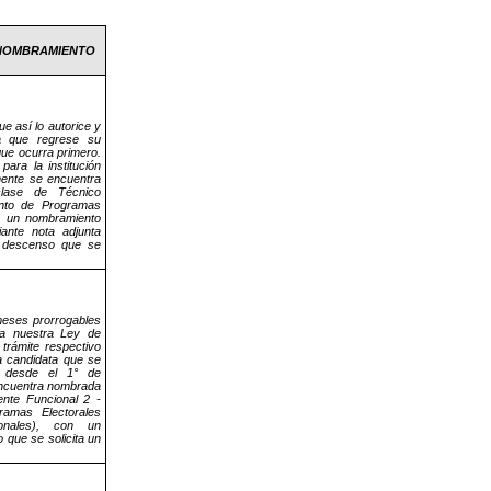
 NOMBRAMIENTO
ue así lo autorice y
a que regrese su
 que ocurra primero.
ara la institución
mente se encuentra
clase de Técnico
ento de Programas
on un nombramiento
ante nota adjunta
l descenso que se
meses prorrogables
 a nuestra Ley de
trámite respectivo
La candidata que se
ón desde el 1° de
encuentra nombrada
ente Funcional 2 -
amas Electorales
ionales), con un
 que se solicita un