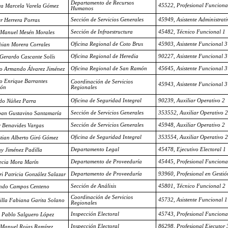
Departamento de Recursos
45522, Profesional Funciona
ya Marcela Varela Gómez
Humanos
Sección de Servicios Generales
45949, Asistente Administrati
er Herrera Porras
Sección de Infraestructura
45482, Técnico Funcional 1
 Manuel Mesén Morales
Oficina Regional de Coto Brus
45903, Asistente Funcional 3
thian Morera Corrales
Oficina Regional de Heredia
90227, Asistente Funcional 3
 Gerardo Cascante Solís
Oficina Regional de San Ramón
45645, Asistente Funcional 3
o Armando Álvarez Jiménez
o Enrique Barrantes
Coordinación de Servicios
45943, Asistente Funcional 3
ón
Regionales
Oficina de Seguridad Integral
90239, Auxiliar Operativo 2
o Núñez Parra
Sección de Servicios Generales
353552, Auxiliar Operativo 2
ban Gustavino Santamaría
Sección de Servicios Generales
45948, Auxiliar Operativo 2
 Benavides Vargas
Oficina de Seguridad Integral
353554, Auxiliar Operativo 2
stian Alberto Giró Gómez
Departamento Legal
45478, Ejecutivo Electoral 1
y Jiménez Padilla
Departamento de Proveeduría
45445, Profesional Funciona
ecia Mora Marín
Departamento de Proveeduría
93960, Profesional en Gestió
ri Patricia González Salazar
Sección de Análisis
45801, Técnico Funcional 2
ndo Campos Centeno
Coordinación de Servicios
45732, Asistente Funcional 1
cilla Fabiana Garita Solano
Regionales
Inspección Electoral
45743, Profesional Funciona
 Pablo Salguero López
Inspección Electoral
86298, Profesional Ejecutor 
 Manuel Rojas Ramírez