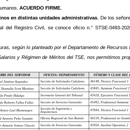
Humanos.
ACUERDO FIRME.
inos en distintas unidades administrativas.
De los señor
al del Registro Civil, se conoce oficio n.° STSE-0493-20
efaturas, según lo planteado por el Departamento de Recurs
e Salarios y Régimen de Méritos del TSE, nos permitimos pr
BRE DEL SERVIDOR
OFICINA / DEPARTAMENTO
NÚMERO Y CLASE DEL
Sección de Solicitudes Cedulares
46148, Técnico Funcional 1
ol Jiménez Arguedas
Sección de Solicitudes Cedulares
45845, Asistente Funcional 2
e Shamalia Scott Martínez
Secretaría General del Tribunal
45420, Ejecutivo Funcional 
lás Prado Hidalgo
Sección de Servicios Generales
45492, Profesional Asistente 
dy Roberto Fallas Fallas
Sección de Ingeniería y
47844, Técnico Funcional 1
 Arturo Leal Montenegro
Arquitectura
Oficina Regional de San Ramón
46159, Profesional en Gestió
d Antonio Peña Guzmán
Sección de Servicios Generales
45950, Auxiliar Operativo 2
r Antonio Solano Chacón