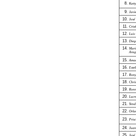
Katt
Javi
José
Cris
Luis
Dieg
Mari
Arag
Amad
Este
Rony
Chri
Ronn
Lucr
Yend
Orla
Pris
Juan
José