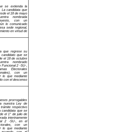
e se extienda la
. La candidata que
desde el 18 de mayo
entra nombrada
puesto, con un
gún lo comunicado
esa sede regional,
miento en virtud de
a que regrese su
El candidato que se
de el 18 de octubre
entra nombrado
o Funcional 2 -SU-,
mas Electorales
ionales), con un
r lo que mediante
rdo con el descenso
meses prorrogables
 a nuestra Ley de
trámite respectivo
La candidata que se
de el 1° de julio de
rada interinamente
al 2 -SU-, en el
torales, con un
r lo que mediante
e acuerdo con el