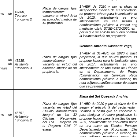
1°-ABR de 2020 y por el plazo qu
Plaza de cargos fijos
incapacidad médica de su propietario
47860,
temporalmente
onal de
se propone labora para la institución 
Técnico
vacante en virtud de la
de 2015, actualmente se encu
Funcional 2
incapacidad médica de
interinamente en ese mismo 
su propietario.
nombramiento próximo a vencer se
mediante oficio STSE-0372-2020, en 
por lo que se solicita un nuevo nombra
la incapacidad de su propietario.
Gerardo Antonio Cascante Vega,
1°-ABR al 31-AGO de 2020 o hast
Plaza de cargos fijos
propietario, lo que ocurra primero. 
n de
45935,
temporalmente
propone labora para la institución des
ión de
Asistente
vacante en virtud del
de 2017, actualmente se encu
Funcional 3
ascenso interino de su
interinamente en una clase de Técnic
nales
propietario.
en el Departamento de Progra
(Coordinación de Servicios Reg
nombramiento próximo a vencer, po
nota adjunta manifiesta estar de acue
que se pretende.
María del Sol Quesada Anchía,
Plaza de cargos fijos
1°-ABR de 2020 y por el plazo de 6 
vacante, en virtud del
según el artículo 9 del reglamento
Estudio administrativo
Salarios o hasta que se concrete el 
45751,
onal de
integral de las 32
para designar al nuevo propietario. 
Asistente
Oficinas Regionales
propone labora para la institución des
Funcional 2
del TSE - Mejoras en
2011, actualmente se encuentra nomb
el Registro Civil 2°
en una clase de Técnico Funcion
etapa.
Departamento de Programas Elec
nombramiento próximo a vencer, po
nota adjunta manifiesta estar d