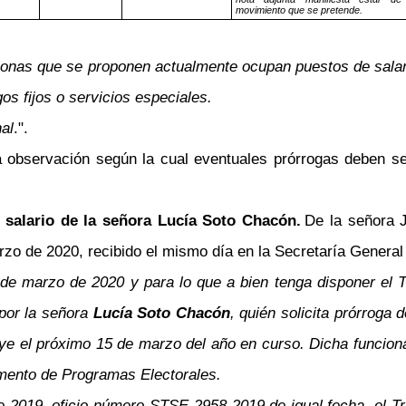
movimiento que se pretende.
 personas que se proponen actualmente ocupan puestos de sal
os fijos o servicios especiales.
al
.".
observación según la cual eventuales prórrogas deben se
e salario de la señora Lucía Soto Chacón.
De la señora 
 de 2020, recibido el mismo día en la Secretaría General de
e marzo de 2020 y para lo que a bien tenga disponer el T
 por la señora
Lucía Soto Chacón
, quién solicita prórroga 
 el próximo 15 de marzo del año en curso. Dicha funcionari
amento de Programas Electorales.
 2019, oficio número STSE-2958-2019 de igual fecha, el Tri