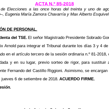
ACTA N.º 85-2018
 de Elecciones a las once horas del treinta y uno de ag
e
–
, Eugenia María Zamora Chavarría y Max Alberto Esquivel
ÓN DE PERSONAL.
denta del TSE.
El señor Magistrado Presidente Sobrado Gon
 Arnold para integrar el Tribunal durante los días 3 y 4 d
 en el artículo tercero de la sesión ordinaria n.º 81-2018,
rdada y en su lugar, previo sorteo de rigor, para sustitui
nte Fernando del Castillo Riggioni. Asimismo, se encargan 
l jueves 6 de setiembre de 2018.
ACUERDO FIRME.
esión.