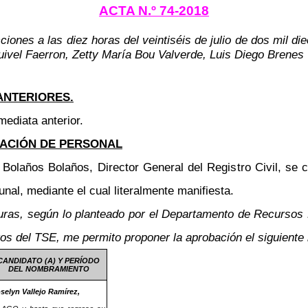
ACTA N.º 74-2018
ciones a las diez horas del veintiséis de julio de dos mil d
ivel Faerron, Zetty María Bou Valverde, Luis Diego Brenes V
ANTERIORES.
mediata anterior.
RACIÓN DE PERSONAL
 Bolaños Bolaños, Director General del Registro Civil, se 
unal, mediante el cual literalmente manifiesta.
faturas, según lo planteado por el Departamento de Recursos
s del TSE, me permito proponer la aprobación el siguiente 
CANDIDATO (A) Y PERÍODO
DEL NOMBRAMIENTO
selyn Vallejo Ramírez,