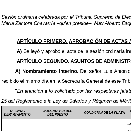
Sesión ordinaria celebrada por el Tribunal Supremo de Elec
María Zamora Chavarría
–
quien preside
–
, Max Alberto Esqu
ARTÍCULO PRIMERO.
APROBACIÓN DE ACTAS 
A)
Se leyó y aprobó el acta de la sesión ordinaria in
ARTÍCULO SEGUNDO.
ASUNTOS DE ADMINIST
A) Nombramiento interino.
Del señor Luis Antonio
recibido el mismo día en la Secretaría General de este Trib
"
En atención a lo solicitado por las respectivas je
25 del Reglamento a la Ley de Salarios y Régimen de Mérito
OFICINA /
NÚMERO Y CLASE
CONDICIÓN DE LA PLAZA
DEPARTAMENTO
DEL PUESTO
Jo