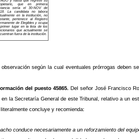
-AGO y hasta que regrese su
ropietario, que en primera
stancia sería el 30-NOV de
18. La candidata no labora
tualmente en la institución, no
stante, pertenece al Registro
rmanente de Elegibles y ocupa
 primer lugar en la lista de los
ncionarios que actualmente se
cuentran fuera de la institución.
observación según la cual eventuales prórrogas deben se
sformación del puesto 45865.
Del señor José Francisco Rod
e en la Secretaría General de este Tribunal, relativo a un es
literalmente concluye y recomienda:
pacho conduce necesariamente a un reforzamiento del equipo 