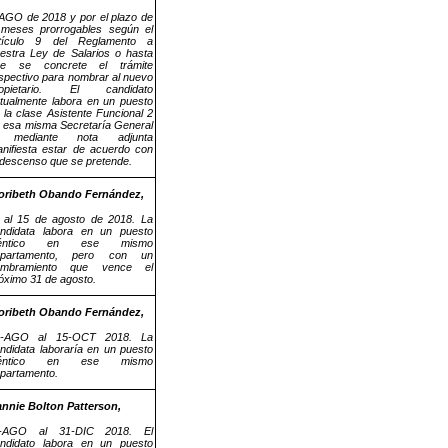
AGO de 2018 y por el plazo de
meses prorrogables según el
rtículo 9 del Reglamento a
estra Ley de Salarios o hasta
ue se concrete el trámite
spectivo para nombrar al nuevo
ropietario. El candidato
tualmente labora en un puesto
 la clase Asistente Funcional 2
 esa misma Secretaría General
 mediante nota adjunta
nifiesta estar de acuerdo con
 descenso que se pretende.
oribeth Obando Fernández,
 al 15 de agosto de 2018. La
ndidata labora en un puesto
déntico en ese mismo
epartamento, pero con un
ombramiento que vence el
óximo 31 de agosto.
oribeth Obando Fernández,
6-AGO al 15-OCT 2018. La
ndidata laboraría en un puesto
déntico en ese mismo
partamento.
nnie Bolton Patterson,
°-AGO al 31-DIC 2018. El
ndidato labora en un puesto