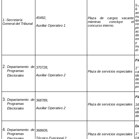
5-
6 
a
nu
45492,
Plaza de cargos vacante
1.-Secretaría
q
mientras concluye el
General del Tribunal
re
Auxiliar Operativo 1
concurso interno.
p
ac
de
en
y
ma
el
Fl
Departamento de
370728,
1°
Programas
Plaza de servicios especiales
ca
Auxiliar Operativo 2
Electorales
i
d
n
pr
Fl
Departamento de
368789,
Programas
Plaza de servicios especiales
1
Auxiliar Operativo 2
Electorales
ca
i
de
Da
Departamento de
368609,
Programas
1
Plaza de servicios especiales
ca
Técnico Funcional 2
Electorales