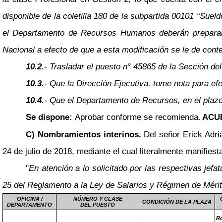
disponible de la coletilla 180 de la subpartida 00101 “Sue
el Departamento de Recursos Humanos deberán preparar e
Nacional a efecto de que a esta modificación se le de cont
10.2
.- Trasladar el puesto n° 45865 de la Sección del 
10.3
.- Que la Dirección Ejecutiva, tome nota para ef
10.4.
- Que el Departamento de Recursos, en el plazo
Se dispone:
Aprobar conforme se recomienda
ACUE
.
C) Nombramientos interinos.
Del señor Erick Adr
24 de julio de 2018, mediante el cual literalmente manifiest
"
En atención a lo solicitado por las respectivas je
25 del Reglamento a la Ley de Salarios y Régimen de Mérit
OFICINA /
NÚMERO Y CLASE
CONDICIÓN DE LA PLAZA
DEPARTAMENTO
DEL PUESTO
Ro