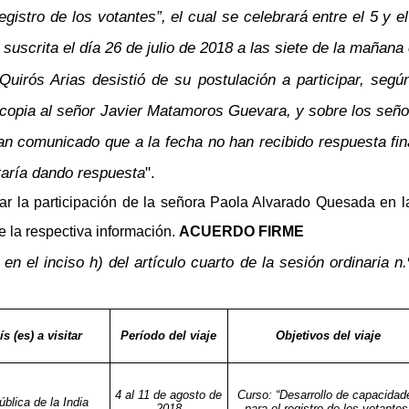
registro de los votantes”, el cual se celebrará entre el 5 y
suscrita el día 26 de julio de 2018 a las siete de la mañan
Quirós Arias desistió de su postulación a participar, seg
tió copia al señor Javier Matamoros Guevara, y sobre los 
han comunicado que a la fecha no han recibido respuesta fi
taría dando respuesta
".
rizar la participación de la señora Paola Alvarado Quesada en l
 la respectiva información.
ACUERDO FIRME
en el inciso h) del artículo cuarto de la sesión ordinaria n
ís (es) a visitar
Período del viaje
Objetivos del viaje
4 al 11 de agosto de
Curso: “Desarrollo de capacidad
blica de la India
2018
para el registro de los votantes