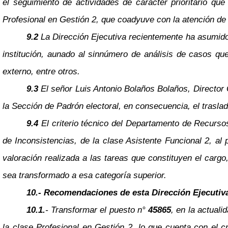
el seguimiento de actividades de carácter prioritario que
Profesional en Gestión 2, que coadyuve con la atención de 
9.2
La Dirección Ejecutiva recientemente ha asumido
institución, aunado al sinnúmero de análisis de casos qu
externo, entre otros.
9.3
El señor Luis Antonio Bolaños Bolaños, Director 
la Sección de Padrón electoral, en consecuencia, el traslad
9.4
El criterio técnico del Departamento de Recurs
de Inconsistencias, de la clase Asistente Funcional 2, al
valoración realizada a las tareas que constituyen el carg
sea transformado a esa categoría superior.
10.- Recomendaciones de esta Dirección Ejecutiv
10.1.
- Transformar el puesto n°
45865
, en la actuali
la clase Profesional en Gestión 2, lo que cuenta con el 