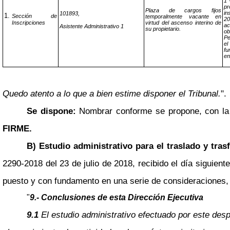
1°
p
Plaza de cargos fijos
in
101893,
Sección de
temporalmente vacante en
20
Inscripciones
virtud del ascenso interino de
ac
Asistente Administrativo 1
su propietario.
ob
Pe
el
fu
en
Quedo atento a lo que a bien estime disponer el Tribunal.
".
Se dispone:
Nombrar conforme se propone, con la 
FIRME.
B) Estudio administrativo para el traslado y tra
2290-2018 del 23 de julio de 2018, recibido el día siguient
puesto y con fundamento en una serie de consideraciones, 
"
9.- Conclusiones de esta Dirección Ejecutiva
9.1
El estudio administrativo efectuado por este des