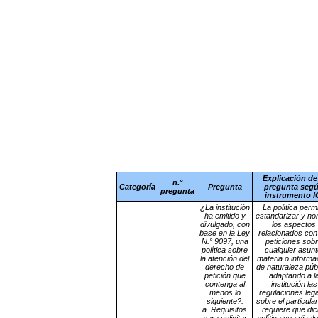
Explicación de
n.°
Categoría
Pregunta
pregunta seg
pregunta
instrumento I
¿La institución
La política perm
ha emitido y
estandarizar y no
divulgado, con
los aspectos
base en la Ley
relacionados con
N.° 9097, una
peticiones sob
política sobre
cualquier asunt
la atención del
materia o informa
derecho de
de naturaleza públ
petición que
adaptando a l
contenga al
institución las
menos lo
regulaciones leg
siguiente?:
sobre el particula
a. Requisitos
requiere que di