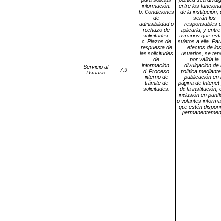
para solicitar
política sea divul
información.
entre los funciona
b. Condiciones
de la institución,
de
serán los
admisibilidad o
responsables 
rechazo de
aplicarla, y entre
solicitudes.
usuarios que est
c. Plazos de
sujetos a ella. Par
respuesta de
efectos de los
las solicitudes
usuarios, se ten
de
por válida la
información.
divulgación de 
Servicio al
7.9
d. Proceso
política mediante
Usuario
interno de
publicación en 
trámite de
página de Intenet 
solicitudes.
de la institución, 
inclusión en panfl
o volantes informa
que estén disponi
permanentemen