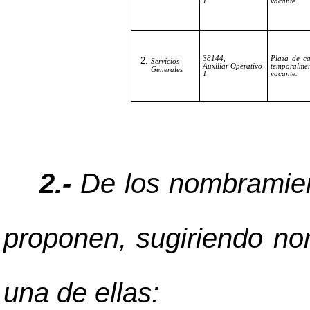
1
vacante.
38144,
Plaza de ca
Servicios
Auxiliar Operativo
temporalme
Generales
1
vacante.
2.-
De los nombramient
proponen, sugiriendo no
una de ellas: