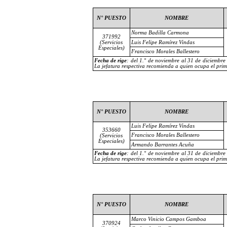
N° PUESTO
NOMBRE
Norma Badilla Carmona
371992
(Servicios
Luis Felipe Ramírez Vindas
Especiales)
Francisco Morales Ballestero
Fecha de rige
: del
1.° de noviembre
al 31 de diciembre
La jefatura respectiva recomienda a quien ocupa el prime
N° PUESTO
NOMBRE
Luis Felipe Ramírez Vindas
353660
Francisco Morales Ballestero
(Servicios
Especiales)
Armando Barrantes Acuña
Fecha de rige
: del
1.° de noviembre
al 31 de diciembre
La jefatura respectiva recomienda a quien ocupa el prime
N° PUESTO
NOMBRE
Marco Vinicio Campos Gamboa
370924