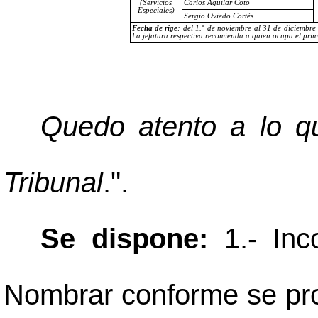
(Servicios
Carlos Aguilar Coto
Especiales)
Sergio Oviedo Cortés
Fecha de rige
: del
1.° de noviembre
al 31 de diciembre
La jefatura respectiva recomienda a quien ocupa el prime
Quedo atento a lo qu
Tribunal
.".
Se dispone:
1.- Inc
Nombrar conforme se pro