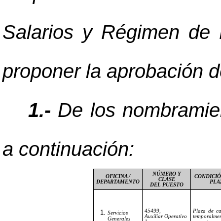
Salarios y Régimen de 
proponer la aprobación de
1.-
De los nombramient
a continuación:
NÚMERO Y
OFICINA /
CONDICIÓ
CLASE
DEPARTAMENTO
PLA
DEL PUESTO
45499,
Plaza de ca
Servicios
Auxiliar Operativo
temporalme
Generales