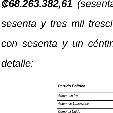
₡
68.263.382,61
(sesenta
sesenta y tres mil tres
con sesenta y un cénti
detalle:
Partido Político
Actuemos Ya
Autentico Limonense
Comunal Unido