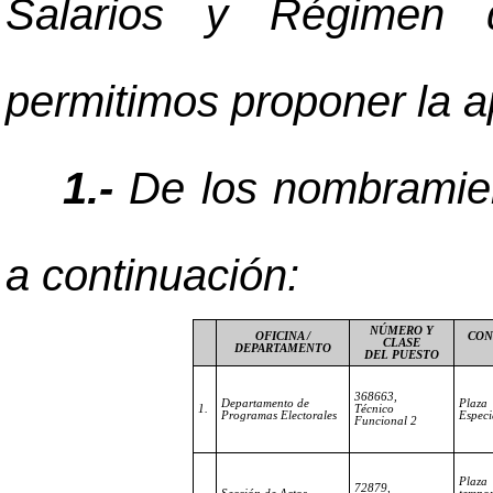
Salarios y Régimen 
permitimos proponer la a
1.-
De los nombramient
a continuación:
NÚMERO Y
OFICINA /
CON
CLASE
DEPARTAMENTO
DEL PUESTO
368663,
Departamento de
Plaza
1.
Técnico
Programas Electorales
Especi
Funcional 2
Plaza
72879,