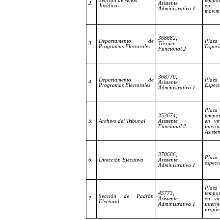
Sección de Actos
tempo
2.
Asistente
Jurídicos
en 
Administrativo 1
movimi
368682,
Departamento de
Plaza
3.
Técnico
Programas Electorales
Especi
Funcional 2
368770,
Departamento de
Plaza
4.
Asistente
Programas Electorales
Especi
Administrativo 1
Plaza
353674,
tempo
5.
Archivo del Tribunal
Asistente
en vi
Funcional 2
interi
Asisten
370686,
Plaza
6.
Dirección Ejecutiva
Asistente
especia
Administrativo 1
Plaza
45773,
tempo
Sección de Padrón
7.
Asistente
en vi
Electoral
Administrativo 1
int
propie