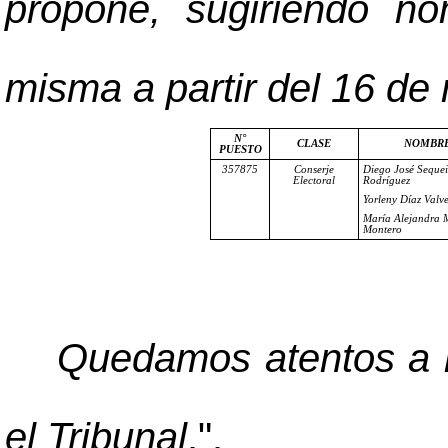
propone, sugiriendo no
misma a partir del 16 de
N°
CLASE
NOMBR
PUESTO
357875
Conserje
Diego José Sequei
Electoral
Rodríguez
Yorleny Díaz Valv
María Alejandra 
Montero
Quedamos atentos a l
el Tribunal
.".