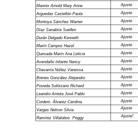
Ajuste
Mannix Arnold Mary Anne
Ajuste
Arguedas Castellón Paola
Ajuste
Montoya Sánchez Warner
Ajuste
Díaz Sanabria Suellen
Ajuste
Durán Delgado Kenneth
Ajuste
Marín Campos Hazel
Ajuste
Quesada Marín Ana Leticia
Ajuste
Avendaño Infante Nancy
Ajuste
Chavarría Núñez Vanessa
Ajuste
Brenes González Alejandro
Ajuste
Poveda Solórzano Richard
Ajuste
Leandro Arrieta José Pablo
Ajuste
Cordero Álvarez Carolina
Ajuste
Vargas Nelson Silvia
Ajuste
".
Ramírez Villalobos Peggy