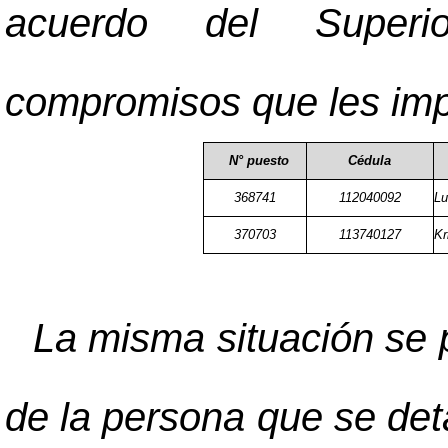
acuerdo del Superio
compromisos que les imp
N° puesto
Cédula
368741
112040092
Lu
370703
113740127
Kr
La misma situación se 
de la persona que se deta