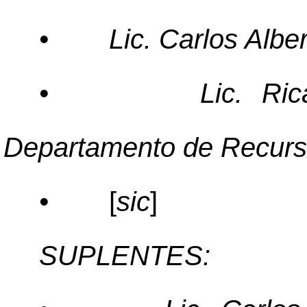
•
Lic. Carlos Alb
•
Lic. Ri
Departamento de Recur
•
[
sic
]
SUPLENTES: