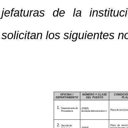
jefaturas de la institu
solicitan los siguientes 
OFICINA /
NÚMERO Y CLASE
CONDICIÓ
DEPARTAMENTO
DEL PUESTO
PLA
Departamento de
370825,
Plaza de servicios
Proveeduría
Asistente Administrativo 1
Plaza de servici
Sección de
370676,
temporalmente vac