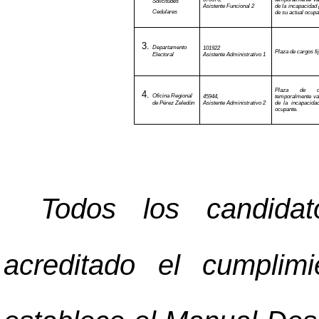
Solicitudes
Asistente Funcional 2
de la incapacidad
Cedulares
de su actual ocupa
Departamento
101922
Plaza de cargos fi
Electoral
Asistente Administrativo 1
Plaza de ca
Oficina Regional
45944,
temporalmente vac
de Pérez Zeledón
Asistente Administrativo 2
de la incapacida
ocupante.
Todos los candida
acreditado el cumplim