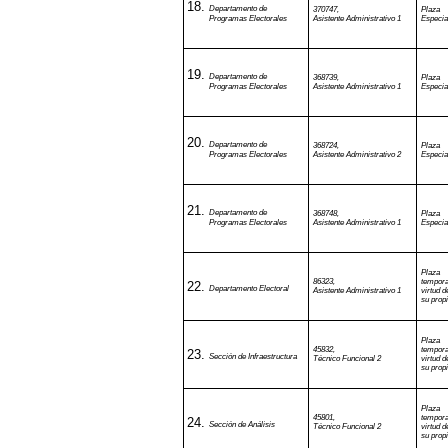
Departamento de
370747,
Plaz
Programas Electorales
Asistente Administrativo 1
Especia
Departamento de
368739,
Plaz
Programas Electorales
Asistente Administrativo 1
Especia
Departamento de
368724,
Plaz
Programas Electorales
Asistente Administrativo 2
Especia
Departamento de
368748,
Plaz
Programas Electorales
Asistente Administrativo 1
Especia
Plaza
86323,
tempor
Departamento Electoral
Asistente Administrativo 1
virtud d
su propi
Plaza
45832,
tempor
Sección de Infraestructura
Técnico Funcional 2
virtud d
su propi
Plaza
45801,
tempor
Sección de Análisis
Técnico Funcional 2
virtud d
su propi