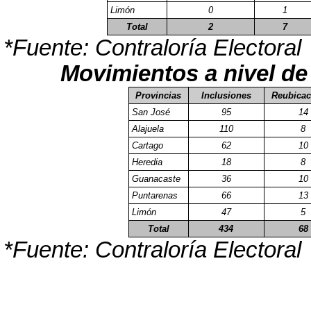
Limón
0
1
Total
2
7
*Fuente: Contraloría Electoral
Movimientos a nivel de
Provincias
Inclusiones
Reubicac
San José
95
14
Alajuela
110
8
Cartago
62
10
Heredia
18
8
Guanacaste
36
10
Puntarenas
66
13
Limón
47
5
Total
434
68
*Fuente: Contraloría Electoral