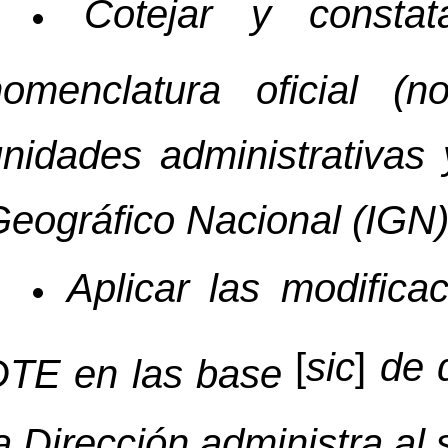
Cotejar y consta
nomenclatura oficial (
nidades administrativas 
eográfico Nacional (IGN)
Aplicar las modifica
[
sic
]
de d
DTE en las base
a Dirección administra al s