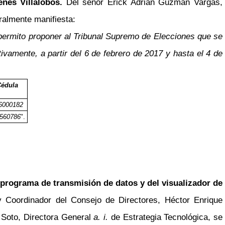
enes Villalobos.
Del señor Erick Adrián Guzmán Vargas,
ralmente manifiesta:
 permito proponer al Tribunal Supremo de Elecciones que se
ivamente, a partir del 6 de febrero de 2017 y hasta el 4 de
édula
6000182
560786
".
l programa de transmisión de datos y del visualizador de
y Coordinador del Consejo de Directores, Héctor Enrique
 Soto, Directora General
a. i.
de Estrategia Tecnológica, se