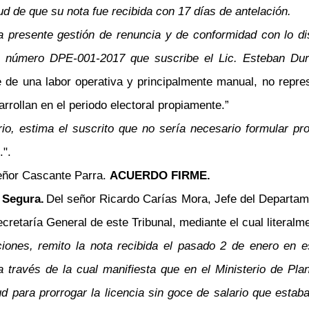
tud de que su nota fue recibida con 17 días de antelación.
la presente gestión de renuncia y de conformidad con lo d
cio número DPE-001-2017 que suscribe el Lic. Esteban Du
e de una labor operativa y principalmente manual, no repres
rrollan en el periodo electoral propiamente.”
io, estima el suscrito que no sería necesario formular pr
.".
señor Cascante Parra.
ACUERDO FIRME.
 Segura.
Del señor Ricardo Carías Mora, Jefe del Departa
cretaría General de este Tribunal, mediante el cual literalm
iones, remito la nota recibida el pasado 2 de enero en 
, a través de la cual manifiesta que en el Ministerio de 
d para prorrogar la licencia sin goce de salario que estaba