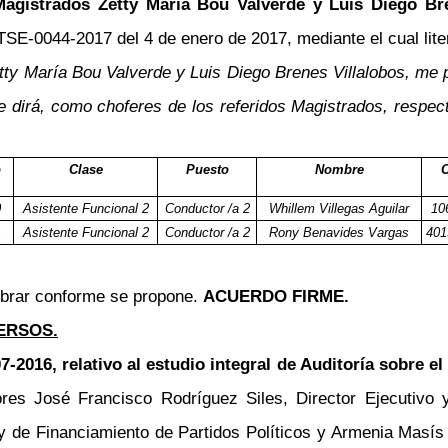
agistrados Zetty María Bou Valverde y Luis Diego Br
STSE-0044-2017 del 4 de enero de 2017, mediante el cual lite
etty María Bou Valverde y Luis Diego Brenes Villalobos, me
 dirá, como choferes de los referidos Magistrados, respect
o
Clase
Puesto
Nombre
C
0
Asistente Funcional 2
Conductor /a 2
Whillem Villegas Aguilar
10
1
Asistente Funcional 2
Conductor /a 2
Rony Benavides Vargas
401
ombrar conforme se propone.
ACUERDO FIRME.
ERSOS.
7-2016, relativo al estudio integral de Auditoría sobre e
res José Francisco Rodríguez Siles, Director Ejecutivo 
 y de Financiamiento de Partidos Políticos y Armenia Masís