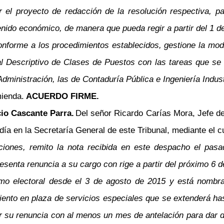
l proyecto de redacción de la resolución respectiva, pa
enido económico, de manera que pueda regir a partir del 1 
rme a los procedimientos establecidos, gestione la modifi
l Descriptivo de Clases de Puestos con las tareas que se 
ministración, las de Contaduría Pública e Ingeniería Industr
ienda.
ACUERDO FIRME.
cio Cascante Parra.
Del señor Ricardo Carías Mora, Jefe d
a en la Secretaría General de este Tribunal, mediante el cu
iones, remito la nota recibida en este despacho el pasa
resenta renuncia a su cargo con rige a partir del próximo 6 d
mo electoral desde el 3 de agosto de 2015 y está nombrad
to en plaza de servicios especiales que se extenderá has
 su renuncia con al menos un mes de antelación para dar d