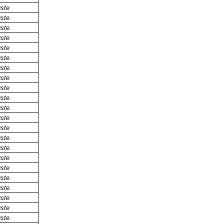
uste
uste
uste
uste
uste
uste
uste
uste
uste
uste
uste
uste
uste
uste
uste
uste
uste
uste
uste
uste
uste
uste