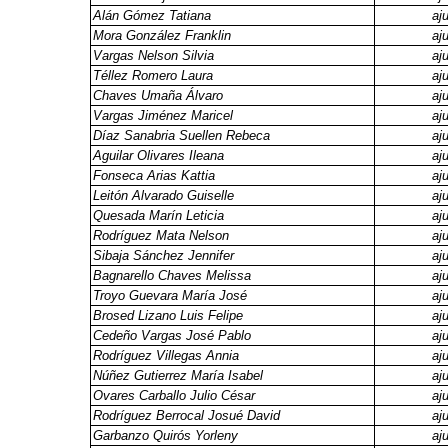
Alán Gómez Tatiana
aj
Mora González Franklin
aj
Vargas Nelson Silvia
aj
Téllez Romero Laura
aj
Chaves Umaña Álvaro
aj
Vargas Jiménez Maricel
aj
Díaz Sanabria Suellen Rebeca
aj
Aguilar Olivares Ileana
aj
Fonseca Arias Kattia
aj
Leitón Alvarado Guiselle
aj
Quesada Marín Leticia
aj
Rodríguez Mata Nelson
aj
Sibaja Sánchez Jennifer
aj
Bagnarello Chaves Melissa
aj
Troyo Guevara María José
aj
Brosed Lizano Luis Felipe
aj
Cedeño Vargas José Pablo
aj
Rodríguez Villegas Annia
aj
Núñez Gutierrez María Isabel
aj
Ovares Carballo Julio César
aj
Rodríguez Berrocal Josué David
aj
Garbanzo Quirós Yorleny
aj