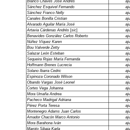
Blanco Chaves José Andrés
aj
Sánchez Esquivel Fernando
aj
Sánchez Franco Nelly
aj
Canales Bonilla Cristian
aj
Alvarado Aguilar María José
aj
Artavia Cárdenas Andrés
[
sic
]
aj
Benavides González Carlos Roberto
aj
Núñez Víquez Karen
aj
Bou Valverde Zetty
aj
Salazar León Esteban
aj
Sequeira Rojas María Fernanda
aj
Hoffmann Brenes Lucrecia
aj
Solano Ibarra Cedric
aj
Espinoza Coronado Wilson
aj
Obando Vargas José Leonel
aj
Cortes Vega Johanna
aj
Mora Umaña Andrea
aj
Pacheco Madrigal Adriana
aj
Pérez Porta Teresa
aj
Montenegro Adams Juan Carlos
aj
Amador Chacón Marco Antonio
aj
Mora Barahona Iván
aj
Maroto Sibaja Karla
aj