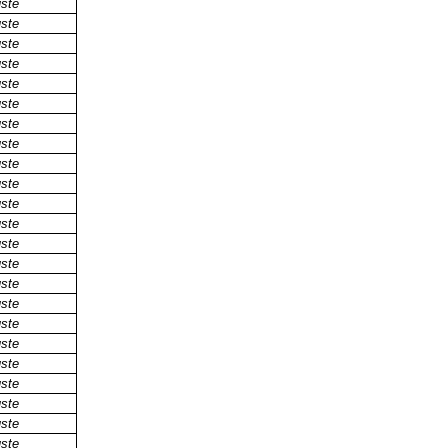
uste
uste
uste
uste
uste
uste
uste
uste
uste
uste
uste
uste
uste
uste
uste
uste
uste
uste
uste
uste
uste
uste
uste