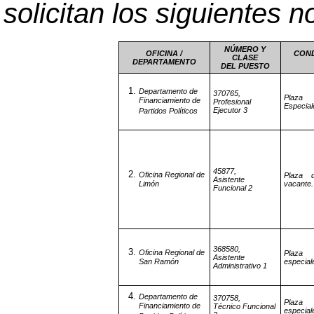
solicitan los siguientes 
NÚMERO Y
OFICINA /
COND
CLASE
DEPARTAMENTO
DEL PUESTO
Departamento de
370765,
Plaza 
Financiamiento de
Profesional
Especial
Ejecutor 3
Partidos Políticos
45877,
Oficina Regional de
Plaza d
Asistente
Limón
vacante.
Funcional 2
368580,
Oficina Regional de
Plaza 
Asistente
San Ramón
especial
Administrativo 1
Departamento de
370758,
Plaza 
Financiamiento de
Técnico Funcional
especial