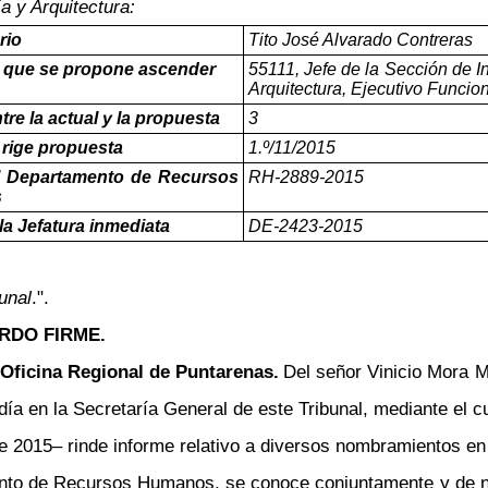
a y Arquitectura:
rio
Tito José Alvarado Contreras
l que se propone ascender
55111, Jefe de la Sección de I
Arquitectura, Ejecutivo Funcion
tre la actual y la propuesta
3
rige propuesta
1.º/11/2015
el Departamento de Recursos
RH-2889-2015
s
 la Jefatura inmediata
DE-2423-2015
unal
.".
RDO FIRME.
Oficina Regional de Puntarenas.
Del señor Vinicio Mora 
ía en la Secretaría General de este Tribunal, mediante el c
de 2015
–
rinde informe relativo a diversos nombramientos en
nto de Recursos Humanos, se conoce conjuntamente y de nue