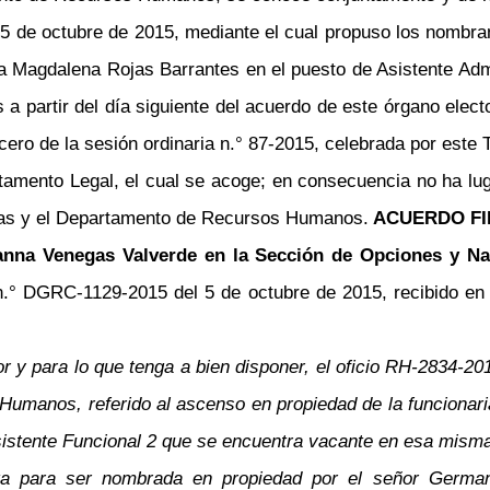
el 5 de octubre de 2015, mediante el cual propuso los nomb
ría Magdalena Rojas Barrantes en el puesto de Asistente 
 a partir del día siguiente del acuerdo de este órgano elect
cero de la sesión ordinaria n.° 87-2015, celebrada por este T
rtamento Legal, el cual se acoge; en consecuencia no ha lu
enas y el Departamento de Recursos Humanos.
ACUERDO FI
anna Venegas Valverde en la Sección de Opciones y Nat
 n.° DGRC-1129-2015 del 5 de octubre de 2015, recibido en 
y para lo que tenga a bien disponer, el oficio RH-2834-2015
umanos, referido al ascenso en propiedad de la funcionari
sistente Funcional 2 que se encuentra vacante en esa misma
sta para ser nombrada en propiedad por el señor Germa