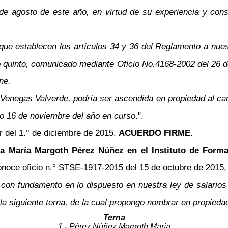
e agosto de este año, en virtud de su experiencia y con
e establecen los artículos 34 y 36 del Reglamento a nuest
quinto, comunicado mediante Oficio No.4168-2002 del 26 de s
ne.
ra Venegas Valverde, podría ser ascendida en propiedad al c
mo 16 de noviembre del año en curso
.".
r del 1.° de diciembre de 2015.
ACUERDO FIRME.
ia María Margoth Pérez Núñez en el Instituto de Form
noce oficio n.° STSE-1917-2015 del 15 de octubre de 2015, m
, con fundamento en lo dispuesto en nuestra ley de salarios
a siguiente terna, de la cual propongo nombrar en propiedad 
Terna
1.- Pérez Núñez Margoth María