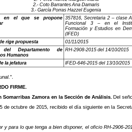
2.- Coto Barrantes Ana Damaris
3.- García Porras Hazzel Eugenia
o en el que se propone
357816, Secretaria 2
–
clase A
ar
Funcional 3
–
en el Insti
Formación y Estudios en Dem
(IFED)
de rige propuesta
01/11/2015
o del Departamento de
RH-2908-2015 del 14/10/2015
sos Humanos
de la jefatura
IFED-646-2015 del 13/10/2015
unal.
".
DO FIRME.
n Somarribas Zamora en la Sección de Análisis.
Del seño
 de octubre de 2015, recibido el día siguiente en la Secreta
y para lo que tenga a bien disponer, el oficio RH-2906-2015