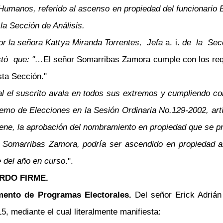
umanos, referido al ascenso en propiedad del funcionario E
la Sección de Análisis.
r la señora Kattya Miranda Torrentes, Jefa
a. i.
de la Secc
estó que: "…
El señor Somarribas Zamora cumple con los req
sta Sección."
l el suscrito avala en todos sus extremos y cumpliendo co
premo de Elecciones en la Sesión Ordinaria No.129-2002, ar
o tiene, la aprobación del nombramiento en propiedad que se p
or Somarribas Zamora, podría ser ascendido en propiedad a
 del año en curso
.".
RDO FIRME.
mento de Programas Electorales.
Del señor Erick Adriá
, mediante el cual literalmente manifiesta: