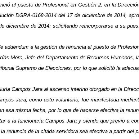
unció al puesto de Profesional en Gestión 2, en la Dirección
olución DGRA-0168-2014 del 17 de diciembre de 2014, aprob
 de diciembre de 2014; solicitando reincorporarse a su pue
 addendum a la gestión de renuncia al puesto de Profesiona
arías Mora, Jefe del Departamento de Recursos Humanos, la
 Tribunal Supremo de Elecciones, por lo que solicitó la adecu
uria Campos Jara al ascenso interino otorgado en la Direcci
ampos Jara, como acto voluntario, fue manifestada mediant
sa misma fecha, por lo que de hacerse efectiva la renuncia
ectar a la funcionaria Campos Jara y siendo que previo a co
e la renuncia de la citada servidora sea efectiva a partir de