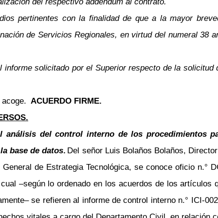
lización del respectivo addendum al contrato.
tudios pertinentes con la finalidad de que a la mayor bre
nación de Servicios Regionales, en virtud del numeral 38 a
nforme solicitado por el Superior respecto de la solicitu
e acoge.
ACUERDO FIRME.
ERSOS.
al análisis del control interno de los procedimientos p
 la base de datos
.
Del señor Luis Bolaños Bolaños, Directo
 General de Estrategia Tecnológica, se conoce oficio n.° 
l cual
–
según lo ordenado en los acuerdos de los artículos q
vamente
–
se refieren al informe de control interno n.° ICI-002-
hechos vitales a cargo del Departamento Civil, en relación c