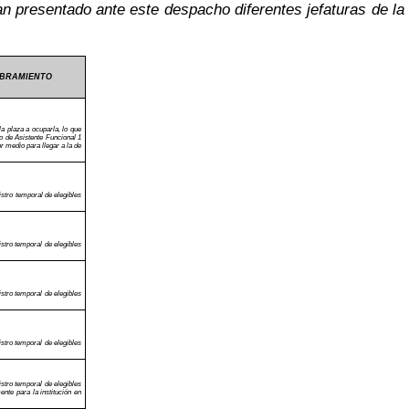
an presentado ante este despacho diferentes jefaturas de la
MBRAMIENTO
a plaza a ocuparla, lo que
o de Asistente Funcional 1
 medio para llegar a la de
stro temporal de elegibles
stro temporal de elegibles
stro temporal de elegibles
stro temporal de elegibles
stro temporal de elegibles
ente para la institución en