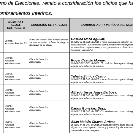
emo de Elecciones, remito a consideración los oficios que h
 nombramientos interinos:
NÚMERO Y
CLASE
CONDICIÓN DE LA PLAZA
CANDIDATO (A) Y PERÍODO DEL NO
DEL PUESTO
Cristina Meza Aguilar,
Plaza de cargos fijos temporalmente
353455,
16-NOV al 31-ENE de 2016 o hasta que regrese la titular de l
vacante en virtud de licencia sin goce
Asistente Funcional 3
ocurra primero. La candidata labora actualmente en un puest
de salario de su titular.
en ese mismo departamento, por lo que existe una clase de por
Asistente Funcional 3.
370710,
Plaza de Servicios
Róger Castillo Monge,
Asistente
Especiales.
Administrativo 1
16-NOV al 31-DIC de 2015. El candidato forma parte del regi
vigente para este tipo de puestos.
370720,
Plaza de Servicios
Yahaira Zúñiga Castro,
Asistente
Especiales.
Administrativo 1
16-NOV al 31-DIC de 2015. La candidata forma parte del regi
vigente para este tipo de puestos.
370712,
Plaza de Servicios
Alfredo Jesús Araya Barboza,
Asistente
Especiales.
Administrativo 1
16-NOV al 31-DIC de 2015. El candidato forma parte del regi
vigente para este tipo de puestos.
370713,
Plaza de Servicios
Carlos González Sáez,
Asistente
Especiales.
Administrativo 1
16-NOV al 31-DIC de 2015. El candidato forma parte del regi
vigente para este tipo de puestos.
Allan Moisés Chaves Arrieta,
368774,
Plaza de Servicios
Asistente
16-NOV al 31-DIC de 2015. El candidato forma parte del regi
Especiales.
Administrativo 1
vigente para este tipo de puestos y ya ha trabajado anteriorm
puestos de similar categoría.