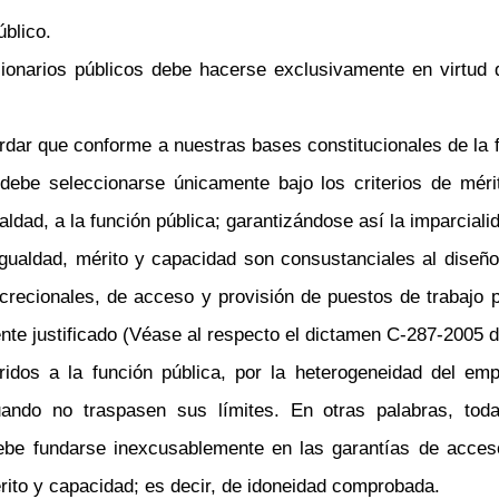
úblico.
narios públicos debe hacerse exclusivamente en virtud de 
dar que conforme a nuestras bases constitucionales de la fu
s debe seleccionarse únicamente bajo los criterios de mé
ldad, a la función pública; garantizándose así la imparcialid
igualdad, mérito y capacidad son consustanciales al diseño 
crecionales, de acceso y provisión de puestos de trabajo p
nte justificado (Véase al respecto el dictamen C-287-2005 
eridos a la función pública, por la heterogeneidad del em
uando no traspasen sus límites. En otras palabras, tod
debe fundarse inexcusablemente en las garantías de acce
érito y capacidad; es decir, de idoneidad comprobada.