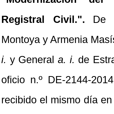
Registral Civil.".
De 
Montoya y Armenia Masís
i.
y General
a. i.
de Estra
oficio n.º DE-2144-201
recibido el mismo día en