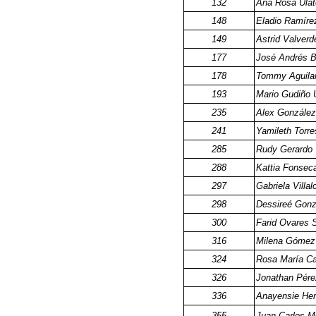
132
Ana Rosa Ulat
148
Eladio Ramír
149
Astrid Valver
177
José Andrés 
178
Tommy Aguilar
193
Mario Gudiño
235
Alex Gonzále
241
Yamileth Torr
285
Rudy Gerardo 
288
Kattia Fonsec
297
Gabriela Villa
298
Dessireé Gon
300
Farid Ovares 
316
Milena Gómez
324
Rosa María Ca
326
Jonathan Pér
336
Anayensie Her
355
Juan Carlos 