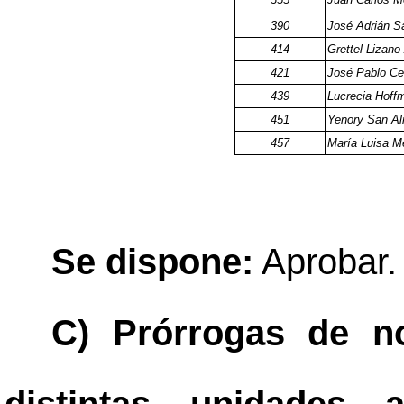
390
José Adrián S
414
Grettel Lizano
421
José Pablo C
439
Lucrecia Hoff
451
Yenory San A
457
María Luisa 
Se dispone:
Aprobar
C) Prórrogas de n