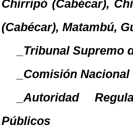
Chirripó (Cabécar), Chi
(Cabécar), Matambú, Gua
_Tribunal Supremo d
_Comisión Nacional 
_Autoridad Regul
Públicos