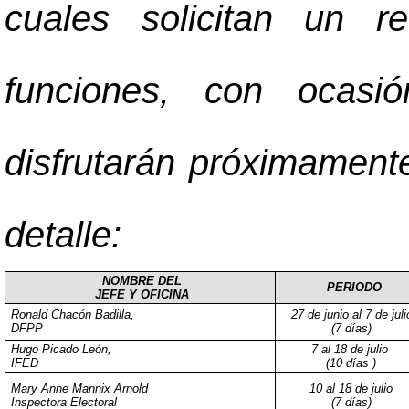
cuales solicitan un 
funciones, con ocasi
disfrutarán próximament
detalle:
NOMBRE DEL
PERIODO
JEFE Y OFICINA
Ronald Chacón Badilla,
27 de junio al 7 de juli
DFPP
(7 días)
Hugo Picado León,
7 al 18 de julio
IFED
(10 días )
Mary Anne Mannix Arnold
10 al 18 de julio
Inspectora Electoral
(7 días)