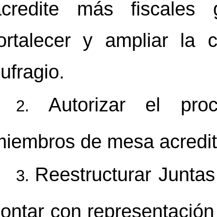
acredite más fiscales 
ortalecer y ampliar la 
ufragio.
Autorizar el pr
miembros de mesa acredit
Reestructurar Junta
ontar con representación