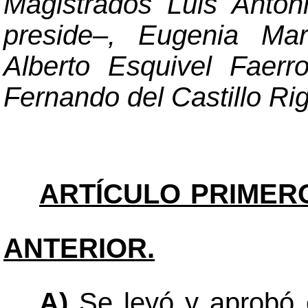
Magistrados Luis Anto
preside
–
, Eugenia Mar
Alberto Esquivel Faerr
Fernando del Castillo Rig
ARTÍCULO PRIMER
ANTERIOR.
A)
Se leyó y aprobó e