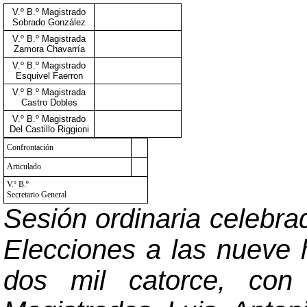
V.º B.º Magistrado
Sobrado González
V.º B.º Magistrada
Zamora Chavarría
V.º B.º Magistrado
Esquivel Faerron
V.º B.º Magistrada
Castro Dobles
V.º B.º Magistrado
Del Castillo Riggioni
Confrontación
Articulado
V.º B.º
Secretario General
Sesión ordinaria celebra
Elecciones a las nueve 
dos mil catorce, con 