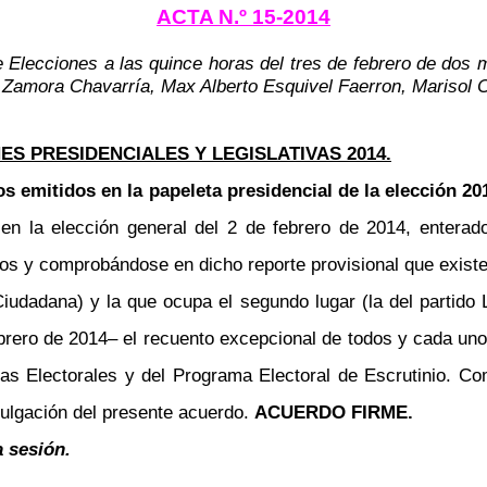
ACTA N.º 15-2014
 Elecciones a las quince horas del tres de febrero de dos 
 Zamora Chavarría, Max Alberto Esquivel Faerron, Marisol Ca
S PRESIDENCIALES Y LEGISLATIVAS 2014.
os emitidos en la papeleta presidencial de la elección 2
o en la elección general del 2 de febrero de 2014, enterad
os y comprobándose en dicho reporte provisional que exist
iudadana) y la que ocupa el segundo lugar (la del partido L
ebrero de 2014
–
el recuento excepcional de todos y cada uno
as Electorales y del Programa Electoral de Escrutinio. Com
vulgación del presente acuerdo.
ACUERDO FIRME.
a sesión.