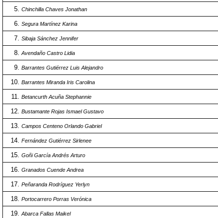
Chinchilla Chaves Jonathan
Segura Martínez Karina
Sibaja Sánchez Jennifer
Avendaño Castro Lidia
Barrantes Gutiérrez Luis Alejandro
Barrantes Miranda Iris Carolina
Betancurth Acuña Stephannie
Bustamante Rojas Ismael Gustavo
Campos Centeno Orlando Gabriel
Fernández Gutiérrez Sirlenee
Goñi García Andrés Arturo
Granados Cuende Andrea
Peñaranda Rodríguez Yerlyn
Portocarrero Porras Verónica
Abarca Fallas Maikel