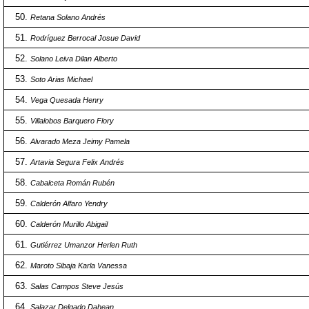
Retana Solano Andrés
Rodríguez Berrocal Josue David
Solano Leiva Dilan Alberto
Soto Arias Michael
Vega Quesada Henry
Villalobos Barquero Flory
Alvarado Meza Jeimy Pamela
Artavia Segura Felix Andrés
Cabalceta Román Rubén
Calderón Alfaro Yendry
Calderón Murillo Abigail
Gutiérrez Umanzor Herlen Ruth
Maroto Sibaja Karla Vanessa
Salas Campos Steve Jesús
Salazar Delgado Dahean