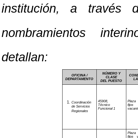
institución, a través 
nombramientos inter
detallan:
NÚMERO Y
OFICINA /
COND
CLASE
DEPARTAMENTO
LA
DEL PUESTO
45908,
Plaza
Coordinación
Técnico
fijos 
de Servicios
Funcional 1
vacant
Regionales
Plaza
fijos