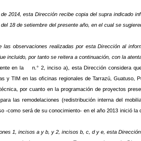
2014, esta Dirección recibe copia del supra indicado info
del 18 de setiembre del presente año, en el cual se sugier
de las observaciones realizadas por esta Dirección al info
e incluido, por tanto se reitera a continuación, con la aten
te en la n.° 2, inciso a), esta Dirección considera que 
las y TIM en las oficinas regionales de Tarrazú, Guatuso, P
técnica, por cuanto en la programación de proyectos presen
para las remodelaciones (redistribución interna del mobili
uso -como será de su conocimiento- en el año 2013 inició la 
nes 1, incisos a y b, y 2, incisos b, c, d y e, esta Direcci