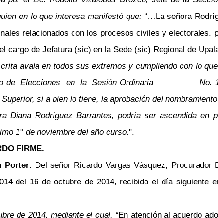
quien en lo que interesa manifestó que:
“…La señora Rodríg
onales relacionados con los procesos civiles y electorales,
el cargo de Jefatura (sic) en la Sede (sic) Regional de Upal
crita avala en todos sus extremos y cumpliendo con lo que
premo de Elecciones en la Sesión Ordinaria No. 129
l Superior, si a bien lo tiene, la aprobación del nombramien
ora Diana Rodríguez Barrantes, podría ser ascendida en pr
ximo 1° de noviembre del año curso
.".
DO FIRME.
 Porter
. Del señor Ricardo Vargas Vásquez, Procurador Di
14 del 16 de octubre de 2014, recibido el día siguiente e
bre de 2014, mediante el cual, “
En atención al acuerdo adop