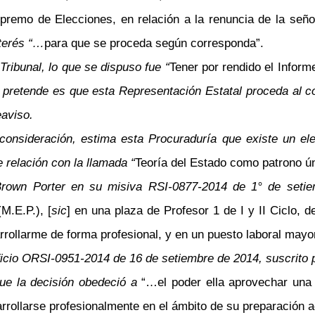
upremo de Elecciones, en relación a la renuncia de la señ
nterés “…
para que se proceda según corresponda”.
Tribunal, lo que se dispuso fue “
Tener por rendido el Inform
 pretende es que esta Representación Estatal proceda al co
eaviso.
consideración, estima esta Procuraduría que existe un ele
 relación con la llamada “
Teoría del Estado como patrono ú
 Brown Porter en su misiva RSI-0877-2014 de 1° de set
M.E.P.), [
sic
] en una plaza de Profesor 1 de I y II Ciclo, d
rrollarme de forma profesional, y en un puesto laboral mayo
 oficio ORSI-0951-2014 de 16 de setiembre de 2014, suscrito
 que la decisión obedeció a
“…el poder ella aprovechar una 
arrollarse profesionalmente en el ámbito de su preparación