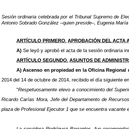
Sesión ordinaria celebrada por el Tribunal Supremo de Ele
Antonio Sobrado González
–
quien preside
–
, Eugenia María
ARTÍCULO PRIMERO.
APROBACIÓN DEL ACTA 
A)
Se leyó y aprobó el acta de la sesión ordinaria in
ARTÍCULO SEGUNDO.
ASUNTOS DE ADMINISTR
A) Ascenso en propiedad en la Oficina Regional
2014 del 14 de octubre de 2014, recibido el día siguiente en
"
Respetuosamente elevo a conocimiento del Superior 
Ricardo Carías Mora, Jefe del Departamento de Recursos 
plaza de Profesional Ejecutor 1 que se encuentra vacante e
La servidora Rodríguez Barrantes, fue recomendada