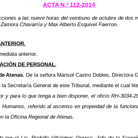
ACTA N.º 112-2014
cciones a las nueve horas del veintiuno de octubre de dos m
 Zamora Chavarría y Max Alberto Esquivel Faerron.
ANTERIOR.
mediata anterior.
ACIÓN DE PERSONAL.
 de Atenas.
De la señora Marisol Castro Dobles, Directora G
 la Secretaría General de este Tribunal, mediante el cual lit
y para lo que tenga a bien disponer, el oficio RH-3034-201
Humanos, referido al ascenso en propiedad de la funcionar
n la Oficina Regional de Atenas.
 por el Lic. Rodolfo Villalobos Orozco, Jefe de la Secció