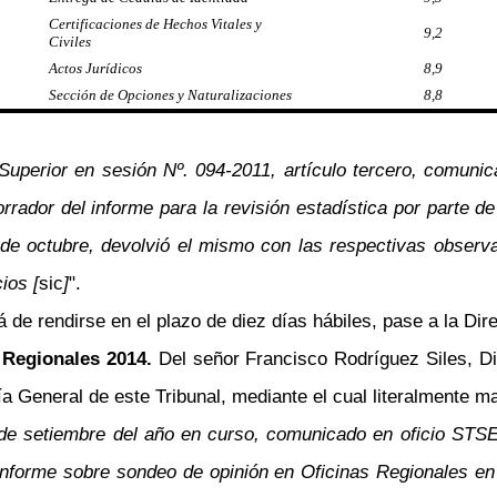
Certificaciones de Hechos Vitales y
9,2
Civiles
Actos Jurídicos
8,9
Sección de Opciones y Naturalizaciones
8,8
el Superior en sesión Nº. 094-2011, artículo tercero, 
ador del informe para la revisión estadística por parte de 
de octubre, devolvió el mismo con las respectivas observ
ios [
sic
]
".
á de rendirse en el plazo de diez días hábiles, pase a la Dir
 Regionales 2014.
Del señor Francisco Rodríguez Siles, Di
ía General de este Tribunal, mediante el cual literalmente ma
0 de setiembre del año en curso, comunicado en oficio STS
Informe sobre sondeo de opinión en Oficinas Regionales en e