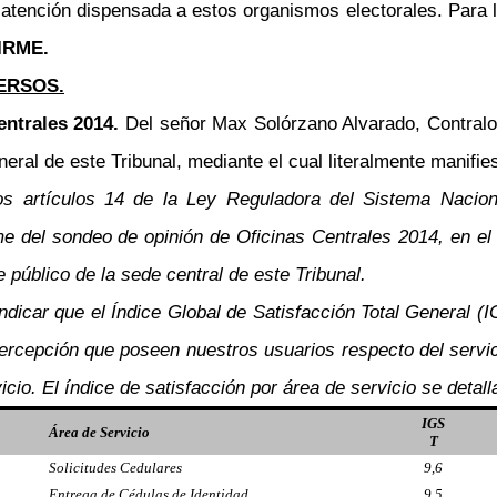
atención dispensada a estos organismos electorales. Para 
IRME.
ERSOS.
entrales 2014.
Del señor Max Solórzano Alvarado, Contralor
eral de este Tribunal, mediante el cual literalmente manifies
os artículos 14 de la Ley Reguladora del Sistema Naciona
e del sondeo de opinión de Oficinas Centrales 2014, en el 
e público de la sede central de este Tribunal.
ndicar que el Índice Global de Satisfacción Total General (I
rcepción que poseen nuestros usuarios respecto del servic
cio. El índice de satisfacción por área de servicio se detall
IGS
Área de Servicio
T
Solicitudes Cedulares
9,6
Entrega de Cédulas de Identidad
9,5