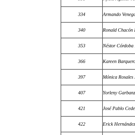
334
Armando Veneg
340
Ronald Chacón B
353
Néstor Córdoba
366
Kareen Barquero
397
Mónica Rosales 
407
Yorleny Garbanz
421
José Pablo Cede
422
Erick Hernánde