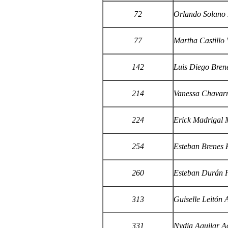
72
Orlando Solano
77
Martha Castillo 
142
Luis Diego Brene
214
Vanessa Chavar
224
Erick Madrigal
254
Esteban Brenes 
260
Esteban Durán 
313
Guiselle Leitón 
331
Nydia Aguilar A