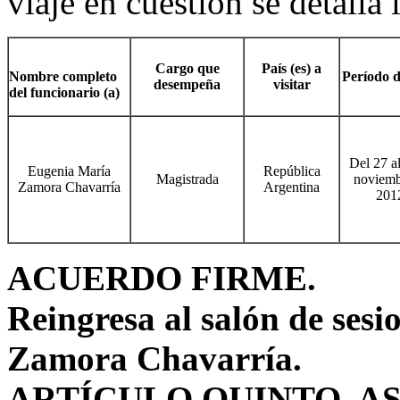
viaje en cuestión se detalla 
Cargo que
País (es) a
Nombre completo
Período d
desempeña
visitar
del funcionario (a)
Del 27 a
Eugenia María
República
Magistrada
noviemb
Zamora Chavarría
Argentina
201
ACUERDO FIRME.
Reingresa al salón de sesi
Zamora Chavarría.
ARTÍCULO QUINTO.
A