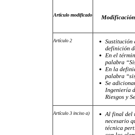
Artículo modificado
Modificación
Artículo 2
Sustitución
definición 
En el térmi
palabra “Si
En la defin
palabra “si
Se adiciona
Ingeniería 
Riesgos y S
Artículo 3 inciso a)
Al final del
necesario qu
técnica pert
con los elem