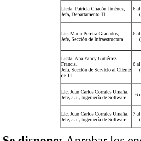
Licda. Patricia Chacón Jiménez,
6 al
Jefa, Departamento TI
(
Lic. Mario Pereira Granados,
6 al
Jefe, Sección de Infraestructura
(
Licda. Ana Yancy Gutiérrez
Francis,
6 al
Jefa, Sección de Servicio al Cliente
(
de TI
Lic. Juan Carlos Corrales Umaña,
6 
Jefe, a. i., Ingeniería de Software
Lic. Juan Carlos Corrales Umaña,
7 al
Jefe, a. i., Ingeniería de Software
(
Se dispone:
Aprobar los en