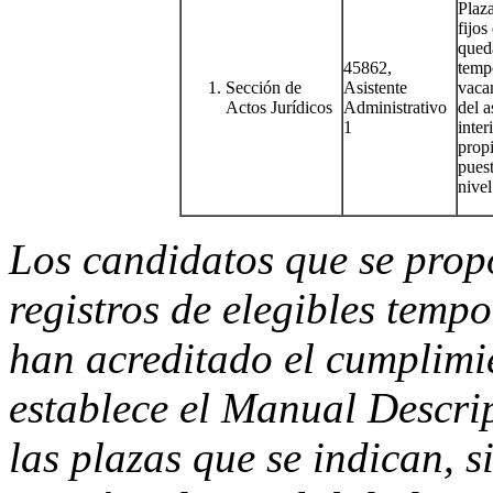
Plaz
fijos
qued
45862,
temp
Sección de
Asistente
vacan
Actos Jurídicos
Administrativo
del 
1
inter
propi
pues
nivel
Los candidatos que se prop
registros de elegibles temp
han acreditado el cumplimie
establece el Manual Descri
las plazas que se indican,