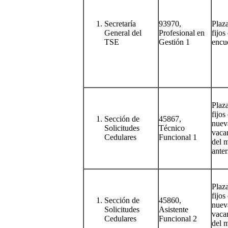
Secretaría
93970,
Plaz
General del
Profesional en
fijos
TSE
Gestión 1
encu
Plaz
fijos
Sección de
45867,
nuev
Solicitudes
Técnico
vacan
Cedulares
Funcional 1
del 
anter
Plaz
fijos
Sección de
45860,
nuev
Solicitudes
Asistente
vacan
Cedulares
Funcional 2
del 