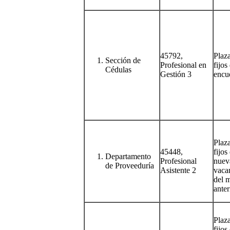
45792,
Plaz
Sección de
Profesional en
fijos
Cédulas
Gestión 3
encu
Plaz
45448,
fijos
Departamento
Profesional
nuev
de Proveeduría
Asistente 2
vacan
del 
anter
Plaz
fijos