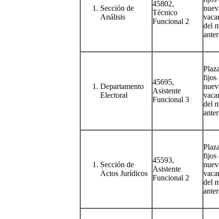
45802,
Sección de
nuev
Técnico
Análisis
vacan
Funcional 2
del 
anter
Plaz
fijos
45695,
Departamento
nuev
Asistente
Electoral
vacan
Funcional 3
del 
anter
Plaz
fijos
45593,
Sección de
nuev
Asistente
Actos Jurídicos
vacan
Funcional 2
del 
anter