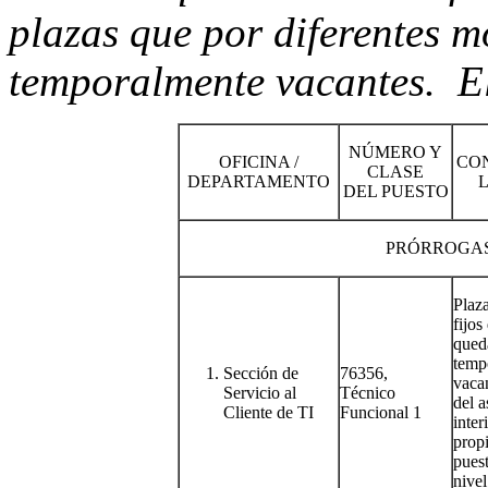
plazas que por diferentes m
temporalmente vacantes. El 
NÚMERO Y
OFICINA /
CON
CLASE
DEPARTAMENTO
DEL PUESTO
PRÓRROGAS
Plaz
fijos
qued
temp
Sección de
76356,
vacan
Servicio al
Técnico
del 
Cliente de TI
Funcional 1
inter
propi
pues
nivel