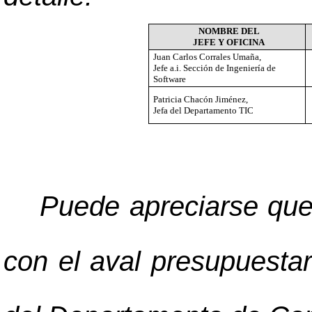
NOMBRE DEL
JEFE Y OFICINA
Juan Carlos Corrales Umaña,
Jefe a.i. Sección de Ingeniería de
Software
Patricia Chacón Jiménez,
Jefa del Departamento TIC
Puede apreciarse que
con el aval presupuestar