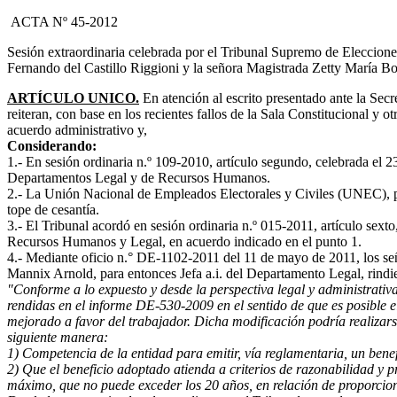
ACTA Nº 45-2012
Sesión extraordinaria celebrada por el Tribunal Supremo de Elecciones
Fernando del Castillo Riggioni y la señora Magistrada Zetty María B
ARTÍCULO UNICO.
En atención al escrito presentado ante la Sec
reiteran, con base en los recientes fallos de la Sala Constitucional y
acuerdo administrativo y,
Considerando:
1.- En sesión ordinaria n.º 109-2010, artículo segundo, celebrada el 2
Departamentos Legal y de Recursos Humanos.
2.- La Unión Nacional de Empleados Electorales y Civiles (UNEC), pre
tope de cesantía.
3.- El Tribunal acordó en sesión ordinaria n.º 015-2011, artículo sext
Recursos Humanos y Legal, en acuerdo indicado en el punto 1.
4.- Mediante oficio n.° DE-1102-2011 del 11 de mayo de 2011, los s
Mannix Arnold, para entonces Jefa a.i. del Departamento Legal, rindi
"Conforme a lo expuesto y desde la perspectiva legal y administrativa
rendidas en el informe DE-530-2009 en el sentido de que es posible e
mejorado a favor del trabajador. Dicha modificación podría realizar
siguiente manera:
1) Competencia de la entidad para emitir, vía reglamentaria, un benef
2) Que el beneficio adoptado atienda a criterios de razonabilidad y p
máximo, que no puede exceder los 20 años, en relación de proporcion