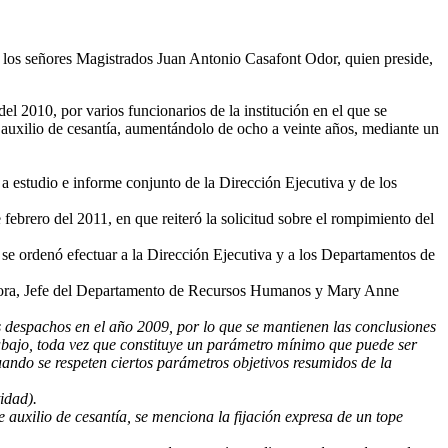
de los señores Magistrados Juan Antonio Casafont Odor, quien preside,
l 2010, por varios funcionarios de la institución en el que se
el auxilio de cesantía, aumentándolo de ocho a veinte años, mediante un
 a estudio e informe conjunto de la Dirección Ejecutiva y de los
brero del 2011, en que reiteró la solicitud sobre el rompimiento del
ue se ordenó efectuar a la Dirección Ejecutiva y a los Departamentos de
s Mora, Jefe del Departamento de Recursos Humanos y Mary Anne
tos despachos en el año 2009, por lo que se mantienen las conclusiones
rabajo, toda vez que constituye un parámetro mínimo que puede ser
ando se respeten ciertos parámetros objetivos resumidos de la
idad).
 auxilio de cesantía, se menciona la fijación expresa de un tope