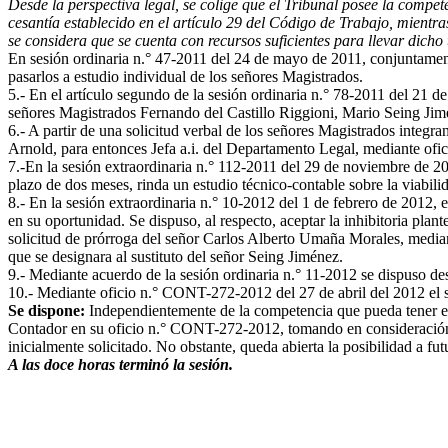
Desde la perspectiva legal, se colige que el Tribunal posee la co
cesantía establecido en el artículo 29 del Código de Trabajo, mient
se considera que se cuenta con recursos suficientes para llevar dicho
En sesión ordinaria n.° 47-2011 del 24 de mayo de 2011, conjuntament
pasarlos a estudio individual de los señores Magistrados.
5.- En el artículo segundo de la sesión ordinaria n.° 78-2011 del 21 d
señores Magistrados Fernando del Castillo Riggioni, Mario Seing Jimé
6.- A partir de una solicitud verbal de los señores Magistrados integ
Arnold, para entonces Jefa a.i. del Departamento Legal, mediante ofi
7.-En la sesión extraordinaria n.° 112-2011 del 29 de noviembre de 201
plazo de dos meses, rinda un estudio técnico-contable sobre la viabilid
8.- En la sesión extraordinaria n.° 10-2012 del 1 de febrero de 2012, 
en su oportunidad. Se dispuso, al respecto, aceptar la inhibitoria pl
solicitud de prórroga del señor Carlos Alberto Umaña Morales, media
que se designara al sustituto del señor Seing Jiménez.
9.- Mediante acuerdo de la sesión ordinaria n.° 11-2012 se dispuso de
10.- Mediante oficio n.° CONT-272-2012 del 27 de abril del 2012 el 
Se dispone:
Independientemente de la competencia que pueda tener el 
Contador en su oficio n.° CONT-272-2012, tomando en consideración el 
inicialmente solicitado. No obstante, queda abierta la posibilidad a f
A las doce horas terminó la sesión.