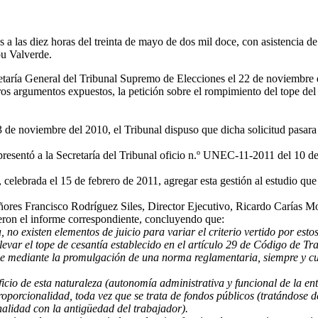
 a las diez horas del treinta de mayo de dos mil doce, con asistencia 
ou Valverde.
retaría General del Tribunal Supremo de Elecciones el 22 de noviembre de
 otros argumentos expuestos, la petición sobre el rompimiento del tope d
3 de noviembre del 2010, el Tribunal dispuso que dicha solicitud pasara
sentó a la Secretaría del Tribunal oficio n.º UNEC-11-2011 del 10 de fe
o, celebrada el 15 de febrero de 2011, agregar esta gestión al estudio q
eñores Francisco Rodríguez Siles, Director Ejecutivo, Ricardo Caría
eron el informe correspondiente, concluyendo que:
, no existen elementos de juicio para variar el criterio vertido por es
levar el tope de cesantía establecido en el artículo 29 de Código de T
se mediante la promulgación de una norma reglamentaria, siempre y cu
icio de esta naturaleza (autonomía administrativa y funcional de la ent
roporcionalidad, toda vez que se trata de fondos públicos (tratándose de
alidad con la antigüedad del trabajador).