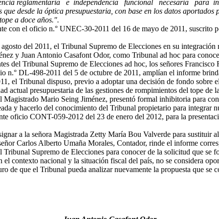
mpetencia reglamentaria e independencia funcional necesaria para in
ras que desde la óptica presupuestaria, con base en los datos aportado
 tope a doce años.".
e con el oficio n.° UNEC-30-2011 del 16 de mayo de 2011, suscrito por 
e agosto del 2011, el Tribunal Supremo de Elecciones en su integración r
nez y Juan Antonio Casafont Odor, como Tribunal ad hoc para conocer y
rantes del Tribunal Supremo de Elecciones ad hoc, los señores Francisc
cio n.° DL-498-2011 del 5 de octubre de 2011, amplían el informe brind
1, el Tribunal dispuso, previo a adoptar una decisión de fondo sobre el 
ad actual presupuestaria de las gestiones de rompimientos del tope de la
el Magistrado Mario Seing Jiménez, presentó formal inhibitoria para con
anteada y hacerlo del conocimiento del Tribunal propietario para integra
nte oficio CONT-059-2012 del 23 de enero del 2012, para la presentació
signar a la señora Magistrada Zetty María Bou Valverde para sustituir 
señor Carlos Alberto Umaña Morales, Contador, rinde el informe corres
Tribunal Supremo de Elecciones para conocer de la solicitud que se form
contexto nacional y la situación fiscal del país, no se considera opor
uturo de que el Tribunal pueda analizar nuevamente la propuesta que se 