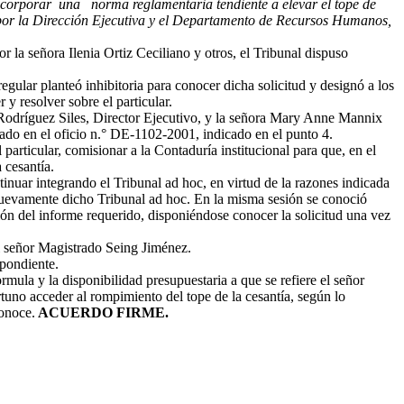
corporar una norma reglamentaria tendiente a elevar el tope de
s por la Dirección Ejecutiva y el Departamento de Recursos Humanos,
la señora Ilenia Ortiz Ceciliano y otros, el Tribunal dispuso
egular planteó inhibitoria para conocer dicha solicitud y designó a los
 resolver sobre el particular.
o Rodríguez Siles, Director Ejecutivo, y la señora Mary Anne Mannix
ado en el oficio n.° DE-1102-2001, indicado en el punto 4.
particular, comisionar a la Contaduría institucional para que, en el
 cesantía.
tinuar integrando el Tribunal ad hoc, en virtud de la razones indicada
r nuevamente dicho Tribunal ad hoc. En la misma sesión se conoció
n del informe requerido, disponiéndose conocer la solicitud una vez
al señor Magistrado Seing Jiménez.
pondiente.
ula y la disponibilidad presupuestaria a que se refiere el señor
tuno acceder al rompimiento del tope de la cesantía, según lo
conoce.
ACUERDO FIRME.