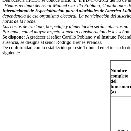
Democracia (IFED), se conoce oficio n.º IFED-170-2012 del 30 de abril
"Hemos recibido del señor Manuel Carrillo Poblano, Coordinador de As
Internacional de Especialización para Autoridades de América Lat
dependencia de ese organismo electoral. La participación del suscri
horas de la noche.
Los costos de traslado, hospedaje y alimentación serán cubiertos por 
Por ende, con el mayor respeto someto a consideración de los señores M
Se dispone:
Agradecer al señor Carrillo Poblano y al Instituto Federal
ausencia, se designa al señor Rodrigo Brenes Prendas.
De conformidad con lo establecido por este Tribunal en el inciso h) del
siguiente:
Nombre
completo
del
funcionar
(a)
Hugo