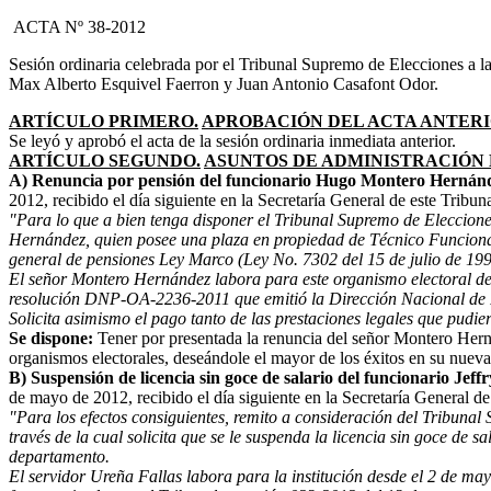
ACTA Nº 38-2012
Sesión ordinaria celebrada por el Tribunal Supremo de Elecciones a l
Max Alberto Esquivel Faerron y Juan Antonio Casafont Odor.
ARTÍCULO PRIMERO.
APROBACIÓN DEL ACTA ANTERI
Se leyó y aprobó el acta de la sesión ordinaria inmediata anterior.
ARTÍCULO SEGUNDO.
ASUNTOS DE ADMINISTRACIÓN 
A) Renuncia por pensión del funcionario Hugo Montero Hernán
2012, recibido el día siguiente en la Secretaría General de este Tribuna
"Para lo que a bien tenga disponer el Tribunal Supremo de Eleccione
Hernández, quien posee una plaza en propiedad de Técnico Funcional 
general de pensiones Ley Marco (Ley No. 7302 del 15 de julio de 199
El señor Montero Hernández labora para este organismo electoral desd
resolución DNP-OA-2236-2011 que emitió la Dirección Nacional de P
Solicita asimismo el pago tanto de las prestaciones legales que pudie
Se dispone:
Tener por presentada la renuncia del señor Montero Hernán
organismos electorales, deseándole el mayor de los éxitos en su nueva
B) Suspensión de licencia sin goce de salario del funcionario Jeff
de mayo de 2012, recibido el día siguiente en la Secretaría General de 
"Para los efectos consiguientes, remito a consideración del Tribunal
través de la cual solicita que se le suspenda la licencia sin goce de 
departamento.
El servidor Ureña Fallas labora para la institución desde el 2 de mayo