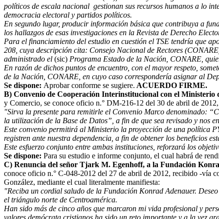
políticos de escala nacional gestionan sus recursos humanos a lo int
democracia electoral y partidos políticos.
En segundo lugar, producir información básica que contribuya a fundam
los hallazgos de esas investigaciones en la Revista de Derecho Electo
Para el financiamiento del estudio en cuestión el TSE tendría que ap
208, cuya descripción cita: Consejo Nacional de Rectores (CONARE) (
administrado el
(sic)
Programa Estado de la Nación, CONARE, quienes s
En razón de dichos puntos de encuentro, con el mayor respeto, somet
de la Nación, CONARE, en cuyo caso correspondería asignar al Depa
Se dispone:
Aprobar conforme se sugiere.
ACUERDO FIRME.
B) Convenio de Cooperación Interinstitucional con el Ministerio
y Comercio, se conoce oficio n.° DM-216-12 del 30 de abril de 2012, r
"Sirva la presente para remitirle el Convenio Marco denominado: “Co
la utilización de la Base de Datos”, a fin de que sea revisado y nos e
Este convenio permitirá al Ministerio la proyección de una política
registren ante nuestra dependencia, a fin de obtener los beneficios e
Este esfuerzo conjunto entre ambas instituciones, reforzará los objet
Se dispone:
Para su estudio e informe conjunto, el cual habrá de rend
C) Renuncia del señor Tjark M. Egenhoff, a la Fundación Konr
conoce oficio n.° C-048-2012 del 27 de abril de 2012, recibido -vía c
González, mediante el cual literalmente manifiesta:
"Reciba un cordial saludo de la Fundación Konrad Adenauer. Deseo c
el triángulo norte de Centroamérica.
Han sido más de cinco años que marcaron mi vida profesional y perso
valores demócrata cristianos ha sido un reto importante y a la vez g