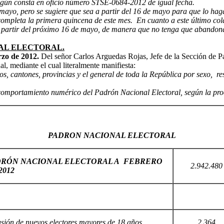
según consta en oficio número STSE-0684-2012 de igual fecha.
mayo, pero se sugiere que sea a partir del 16 de mayo para que lo hag
mpleta la primera quincena de este mes. En cuanto a este último cola
a partir del próximo 16 de mayo, de manera que no tenga que abandonar
AL ELECTORAL.
arzo de 2012.
Del señor Carlos Arguedas Rojas, Jefe de la Sección de P
l, mediante el cual literalmente manifiesta:
itos, cantones, provincias y el general de toda la República por sexo, r
comportamiento numérico del Padrón Nacional Electoral, según la proce
PADRON NACIONAL ELECTORAL
DRÓN NACIONAL ELECTORAL A FEBRERO
2.942.480
2012
usión de nuevos electores mayores de 18 años
2.364