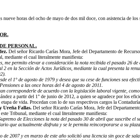
as nueve horas del ocho de mayo de dos mil doce, con asistencia de lo
OR.
DE PERSONAL.
dez.
Del señor Ricardo Carías Mora, Jefe del Departamento de Recurs
l, mediante el cual literalmente manifiesta:
s, me permito elevar a consideración la nota recibida el pasado 26 de
2 en la Sección de Actos Jurídicos, mediante la cual presenta la renu
2).
e el 1° de agosto de 1979 y desea que su cese de funciones sea efectiv
ensiones a las once horas del 4 de agosto de 2011.
ran corresponderle de acuerdo con la legislación laboral vigente, como 
dez a partir del 1° de junio de 2012, a quien se agradece por los eficie
 etapa de vida. Procedan con lo de sus respectivos cargos la Contadurí
ry Ureña Fallas.
Del señor Ricardo Carías Mora, Jefe del Departament
este Tribunal, mediante el cual literalmente manifiesta:
 Supremo de Elecciones la nota del pasado 30 de abril que suscribe el s
salario que actualmente disfruta y se le permita reincorporarse a su plaz
 de 2007 y en marzo de este año solicitó una licencia sin goce de salar