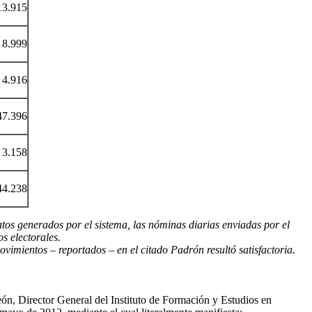
13.915
8.999
4.916
47.396
3.158
44.238
tos generados por el sistema, las nóminas diarias enviadas por el
s electorales.
vimientos – reportados – en el citado Padrón resultó satisfactoria.
n, Director General del Instituto de Formación y Estudios en