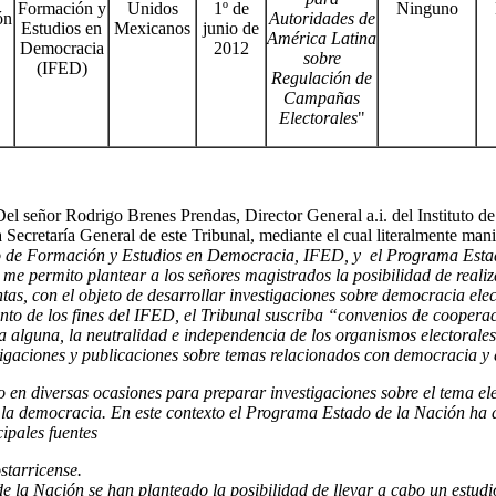
Formación y
Unidos
1º de
Ninguno
ón
Autoridades de
Estudios en
Mexicanos
junio de
América Latina
Democracia
2012
sobre
(IFED)
Regulación de
Campañas
Electorales
"
el señor Rodrigo Brenes Prendas, Director General a.i. del Instituto 
 Secretaría General de este Tribunal, mediante el cual literalmente manif
tituto de Formación y Estudios en Democracia, IFED, y el Programa Es
me permito plantear a los señores magistrados la posibilidad de realiza
tas, con el objeto de desarrollar investigaciones sobre democracia elec
nto de los fines del IFED, el Tribunal suscriba “convenios de cooperac
alguna, la neutralidad e independencia de los organismos electorales”.
stigaciones y publicaciones sobre temas relacionados con democracia y 
 en diversas ocasiones para preparar investigaciones sobre el tema e
de la democracia. En este contexto el Programa Estado de la Nación h
ipales fuentes
starricense.
e la Nación se han planteado la posibilidad de llevar a cabo un estud