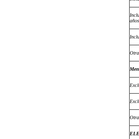
Incl
años
Incl
Otra
Men
Excl
Excl
Otra
ELE