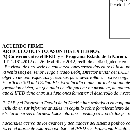
Picado Le
ACUERDO FIRME.
ARTÍCULO QUINTO.
ASUNTOS EXTERNOS.
A) Convenio entre el IFED y el Programa Estado de la Nación.
D
IFED-161-2012 del 26 de abril de 2012, recibido el día siguiente en la
"En virtud de una serie de conversaciones sostenidas entre el Ins
la venía
(sic)
del señor Hugo Picado León, Director titular del IFED, 
objetivo de unir esfuerzos y recursos para desarrollar acciones conjun
El artículo 309 del Código Electoral faculta a que, para el cumplimie
formación cívica, sin que nada de ello pueda comprometer, de manera 
que el IFED tiene entre sus funciones fomentar el desarrollo de inve
El TSE y el Programa Estado de la Nación han trabajado en conjunto
incluido en sus informes anuales un capítulo sobre fortalecimiento 
electoral en sus informes. Estos informes constituyen una de las princ
nacionales acerca de los avances y debilidades del sistema político co
Es en el marco de esta relación
(sic)
, el IFED y el Programa Estado d