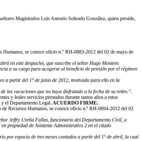
s señores Magistrados Luis Antonio Sobrado González, quien preside,
os Humanos, se conoce oficio n.° RH-0883-2012 del 02 de mayo de
 abril en este despacho, que suscribe el señor Hugo Montero
ncia a su cargo para acogerse al beneficio de pensión por el régimen
o a partir del 1° de junio de 2012, motivado para ello en la
de las vacaciones que no haya disfrutado a la fecha de su retiro.".
ntes y leales servicios prestados durante tantos años a estos
a y el Departamento Legal.
ACUERDO FIRME.
o de Recursos Humanos, se conoce oficio n.º RH-0894-2012 del 02
eñor Jeffry Ureña Fallas, funcionario del Departamento Civil, a
a en propiedad de Asistente Administrativo 2 en el citado
io por espacio de tres meses contados a partir del 1° de abril, la cual