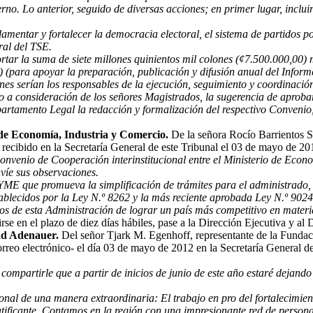
erno. Lo anterior, seguido de diversas acciones; en primer lugar, incl
entar y fortalecer la democracia electoral, el sistema de partidos pol
ral del TSE.
ortar la suma de siete millones quinientos mil colones (¢7.500.000,00) 
para apoyar la preparación, publicación y difusión anual del Informe
erían los responsables de la ejecución, seguimiento y coordinación d
o a consideración de los señores Magistrados, la sugerencia de aprob
rtamento Legal la redacción y formalización del respectivo Convenio
 de Economía, Industria y Comercio.
De la señora Rocío Barrientos S
ecibido en la Secretaría General de este Tribunal el 03 de mayo de 2012
nvenio de Cooperación interinstitucional entre el Ministerio de Econ
nvíe sus observaciones.
 PYME que promueva la simplificación de trámites para el administrado
stablecidos por la Ley N.º 8262 y la más reciente aprobada Ley N.º 9024
ivos de esta Administración de lograr un país más competitivo en materi
irse en el plazo de diez días hábiles, pase a la Dirección Ejecutiva y a
ad Adenauer.
Del señor Tjark M. Egenhoff, representante de la Funda
orreo electrónico- el día 03 de mayo de 2012 en la Secretaría General d
ompartirle que a partir de inicios de junio de este año estaré deja
nal de una manera extraordinaria: El trabajo en pro del fortalecimient
ratificante. Contamos en la región con una impresionante red de persona