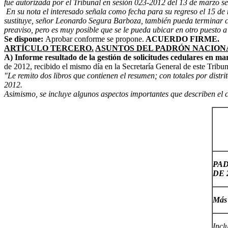
fue autorizada por el Tribunal en sesión 023-2012 del 13 de marzo 
En su nota el interesado señala como fecha para su regreso el 15 de 
sustituye, señor Leonardo Segura Barboza, también pueda terminar co
preaviso, pero es muy posible que se le pueda ubicar en otro puesto 
Se dispone:
Aprobar conforme se propone.
ACUERDO FIRME.
ARTÍCULO TERCERO.
ASUNTOS DEL PADRÓN NACION
A) Informe resultado de la gestión de solicitudes cedulares en m
de 2012, recibido el mismo día en la Secretaría General de este Tribuna
"Le remito dos libros que contienen el resumen; con totales por distr
2012.
Asimismo, se incluye algunos aspectos importantes que describen el 
PA
DE 
Más
Incl