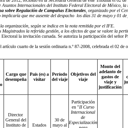
 de 2012, recibido en la Secretaría General de este Tribunal el 02 de 
untos Internacionales del Instituto Federal Electoral de México, la no
ina sobre Regulación de Campañas Electorales
, organizado por el Cen
to implicaría que me ausente del despacho los días 31 de mayo y 01 d
la organización, según se indica en la nota remitida por el IFE.
agistrados la referida gestión, a los efectos de que se valore la perti
 Electoral la invitación cursada. Se autoriza la participación del señor P
 artículo cuarto de la sesión ordinaria n.º 87-2008, celebrada el 02 de o
Monto del
adelanto de
Cargo que
País (es) a
Período
Objetivos del
gastos de
desempeña
visitar
del viaje
viaje
viaje y
ju
io
justificación
Participación
en "
II Curso
Internacional
Director
de
General del
30 de
Especialización
Instituto de
Estados
mayo al
para