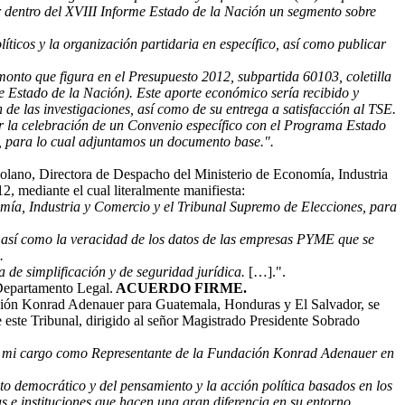
uir dentro del XVIII Informe Estado de la Nación un segmento sobre
íticos y la organización partidaria en específico, así como publicar
monto que figura en el Presupuesto 2012, subpartida 60103, coletilla
 Estado de la Nación). Este aporte económico sería recibido y
e las investigaciones, así como de su entrega a satisfacción al TSE.
ar la celebración de un Convenio específico con el Programa Estado
, para lo cual adjuntamos un documento base.".
olano, Directora de Despacho del Ministerio de Economía, Industria
, mediante el cual literalmente manifiesta:
omía, Industria y Comercio y el Tribunal Supremo de Elecciones, para
, así como la veracidad de los datos de las empresas PYME que se
.
a de simplificación y de seguridad jurídica.
[…].".
l Departamento Legal.
ACUERDO FIRME.
ción Konrad Adenauer para Guatemala, Honduras y El Salvador, se
e este Tribunal, dirigido al señor Magistrado Presidente Sobrado
ndo mi cargo como Representante de la Fundación Konrad Adenauer en
o democrático y del pensamiento y la acción política basados en los
s e instituciones que hacen una gran diferencia en su entorno